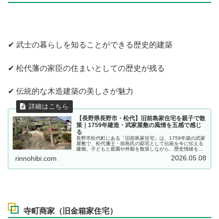
✔ 武士の暮らしを知ることができる歴史的建築
✔ 松代藩の家臣の住まいとしての歴史が残る
✔ 伝統的な木造建築の美しさが魅力
【長野県長野市・松代】旧前島家住宅を親子で散
策｜1759年建造・武家屋敷の風情を五感で感じ
る
長野市松代町にある「旧前島家住宅」は、1759年築の武家
屋敷で、松代藩士・前島氏の邸宅として伝統を今に伝える
建物。子どもと庭園や外観を散策しながら、歴史情緒を感
じるスポットとしておすすめです。入館無料・駐車場あ
2026.05.08
rinnohibi.com
り。
寺町商家（旧金箱家住宅）