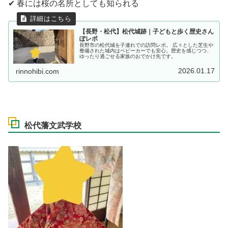
✔ 春には桜の名所としても知られる
【長野・松代】松代城跡｜子どもと歩く歴史さん
ぽレポ
長野市の松代城を子連れでの訪問レポ。 広々とした芝生や
整備された城内はベビーカーでも安心。歴史を感じつつ、
ゆったり過ごせる家族のおでかけ先です。
2026.01.17
rinnohibi.com
松代藩文武学校