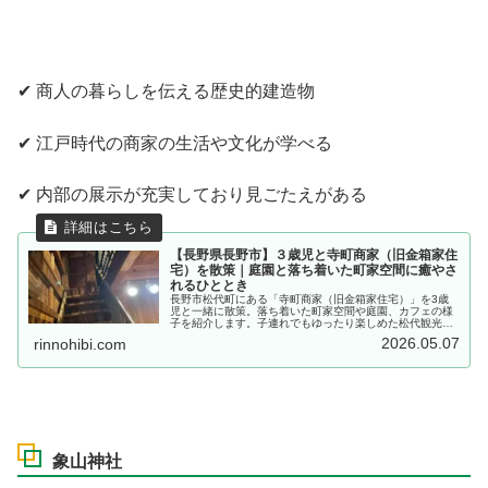
✔ 商人の暮らしを伝える歴史的建造物
✔ 江戸時代の商家の生活や文化が学べる
✔ 内部の展示が充実しており見ごたえがある
【長野県長野市】３歳児と寺町商家（旧金箱家住
宅）を散策｜庭園と落ち着いた町家空間に癒やさ
れるひととき
長野市松代町にある「寺町商家（旧金箱家住宅）」を3歳
児と一緒に散策。落ち着いた町家空間や庭園、カフェの様
子を紹介します。子連れでもゆったり楽しめた松代観光レ
ポです。
2026.05.07
rinnohibi.com
象山神社