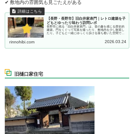
✔ 敷地内の雰囲気も見ごたえがある
【長野・長野市】旧白井家表門｜レトロ建築を子
どもとゆったり味わう訪問レポ
長野市に残る「旧白井家表門」は、昔の趣を感じる歴史的
建築。門をくぐって写真を撮ったり、敷地内を少し散策し
たり。子どもと一緒にゆっくり歩ける落ち着いた空間でし
た。
2026.03.24
rinnohibi.com
旧樋口家住宅