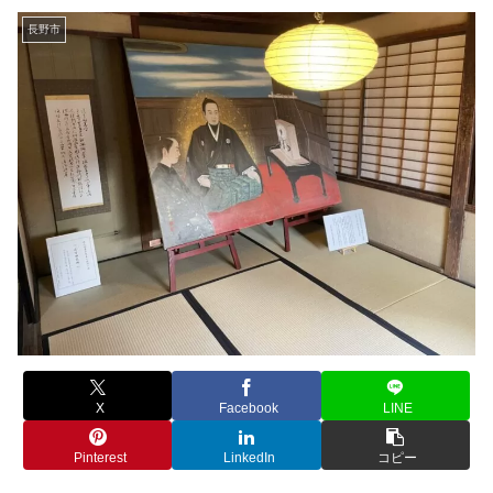
長野市
X
Facebook
LINE
Pinterest
LinkedIn
コピー