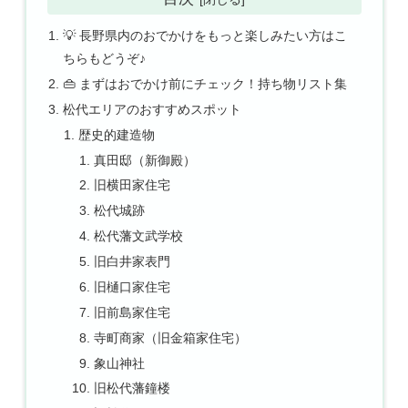
💡 長野県内のおでかけをもっと楽しみたい方はこ
ちらもどうぞ♪
👜 まずはおでかけ前にチェック！持ち物リスト集
松代エリアのおすすめスポット
歴史的建造物
真田邸（新御殿）
旧横田家住宅
松代城跡
松代藩文武学校
旧白井家表門
旧樋口家住宅
旧前島家住宅
寺町商家（旧金箱家住宅）
象山神社
旧松代藩鐘楼