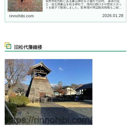
長野市松代町にある象山神社を子連れで訪問。 幕末の志
士・佐久間象山を祀る神社で、境内の静けさや歴史スポッ
トを親子で散策しました。駐車場や周辺観光情報もご紹
介。
2026.01.28
rinnohibi.com
旧松代藩鐘楼