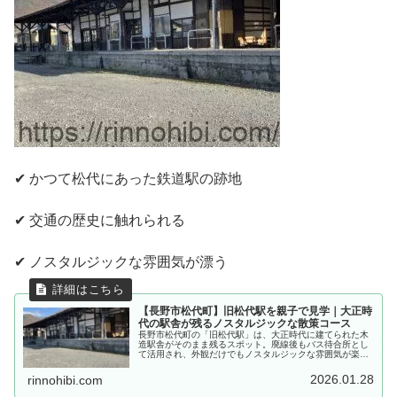
✔ かつて松代にあった鉄道駅の跡地
✔ 交通の歴史に触れられる
✔ ノスタルジックな雰囲気が漂う
【長野市松代町】旧松代駅を親子で見学｜大正時
代の駅舎が残るノスタルジックな散策コース
長野市松代町の「旧松代駅」は、大正時代に建てられた木
造駅舎がそのまま残るスポット。廃線後もバス待合所とし
て活用され、外観だけでもノスタルジックな雰囲気が楽し
めます。親子で松代散策プランに取り入れたい、気軽な見
どころです。
2026.01.28
rinnohibi.com