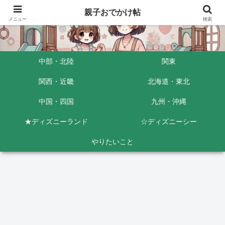
親子おでかけ帖
メニュー
検索
中部・北陸
関東
関西・近畿
北海道・東北
中国・四国
九州・沖縄
★ディズニーランド
☆ディズニーシー
やりたいこと