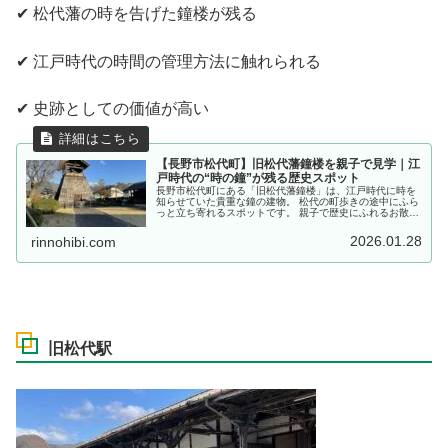
✔ 松代藩の時を告げた鐘楼が残る
✔ 江戸時代の時間の管理方法に触れられる
✔ 史跡としての価値が高い
【長野市松代町】旧松代藩鐘楼を親子で見学｜江
戸時代の“時の鐘”が残る歴史スポット
長野市松代町にある「旧松代藩鐘楼」は、江戸時代に時を
知らせていた貴重な鐘の建物。 松代の町歩きの途中にふら
っと立ち寄れるスポットです。 親子で歴史にふれるお散歩
にもおすすめです。
2026.01.28
rinnohibi.com
旧松代駅