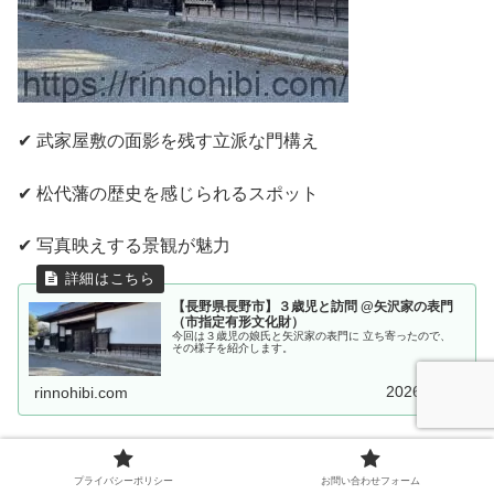
✔ 武家屋敷の面影を残す立派な門構え
✔ 松代藩の歴史を感じられるスポット
✔ 写真映えする景観が魅力
【長野県長野市】３歳児と訪問 @矢沢家の表門
（市指定有形文化財）
今回は３歳児の娘氏と矢沢家の表門に 立ち寄ったので、
その様子を紹介します。
2026.01.28
rinnohibi.com
プライバシーポリシー
お問い合わせフォーム