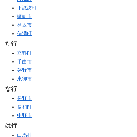
下諏訪町
諏訪市
須坂市
信濃町
た行
立科町
千曲市
茅野市
東御市
な行
長野市
長和町
中野市
は行
白馬村