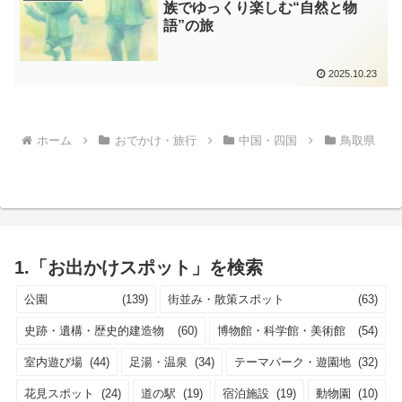
族でゆっくり楽しむ“自然と物
語”の旅
2025.10.23
ホーム
おでかけ・旅行
中国・四国
鳥取県
1.「お出かけスポット」を検索
公園
(139)
街並み・散策スポット
(63)
史跡・遺構・歴史的建造物
(60)
博物館・科学館・美術館
(54)
室内遊び場
(44)
足湯・温泉
(34)
テーマパーク・遊園地
(32)
花見スポット
(24)
道の駅
(19)
宿泊施設
(19)
動物園
(10)