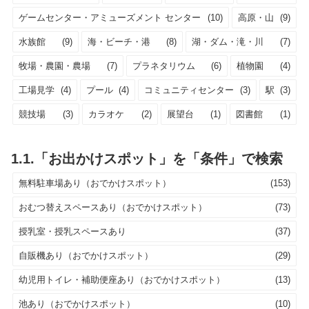
ゲームセンター・アミューズメント センター
(10)
高原・山
(9)
水族館
(9)
海・ビーチ・港
(8)
湖・ダム・滝・川
(7)
牧場・農園・農場
(7)
プラネタリウム
(6)
植物園
(4)
工場見学
(4)
プール
(4)
コミュニティセンター
(3)
駅
(3)
競技場
(3)
カラオケ
(2)
展望台
(1)
図書館
(1)
1.1.「お出かけスポット」を「条件」で検索
無料駐車場あり（おでかけスポット）
(153)
おむつ替えスペースあり（おでかけスポット）
(73)
授乳室・授乳スペースあり
(37)
自販機あり（おでかけスポット）
(29)
幼児用トイレ・補助便座あり（おでかけスポット）
(13)
池あり（おでかけスポット）
(10)