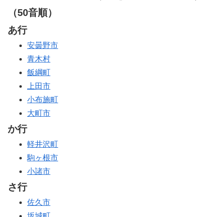
（50音順）
あ行
安曇野市
青木村
飯綱町
上田市
小布施町
大町市
か行
軽井沢町
駒ヶ根市
小諸市
さ行
佐久市
坂城町