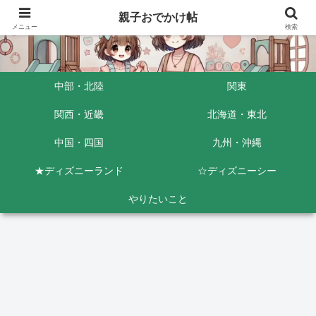
親子おでかけ帖
メニュー
検索
中部・北陸
関東
関西・近畿
北海道・東北
中国・四国
九州・沖縄
★ディズニーランド
☆ディズニーシー
やりたいこと