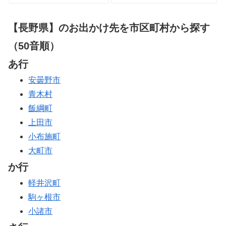
【長野県】のお出かけ先を市区町村から探す
（50音順）
あ行
安曇野市
青木村
飯綱町
上田市
小布施町
大町市
か行
軽井沢町
駒ヶ根市
小諸市