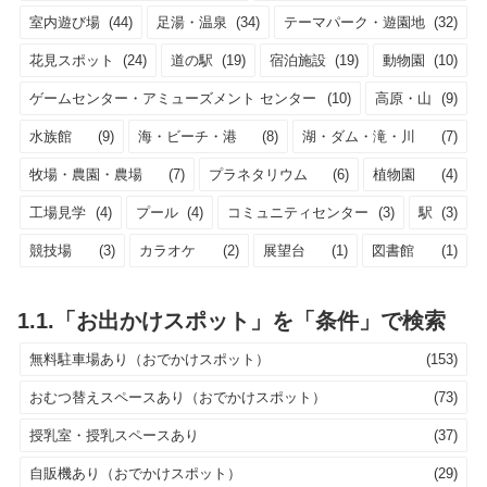
室内遊び場
(44)
足湯・温泉
(34)
テーマパーク・遊園地
(32)
花見スポット
(24)
道の駅
(19)
宿泊施設
(19)
動物園
(10)
ゲームセンター・アミューズメント センター
(10)
高原・山
(9)
水族館
(9)
海・ビーチ・港
(8)
湖・ダム・滝・川
(7)
牧場・農園・農場
(7)
プラネタリウム
(6)
植物園
(4)
工場見学
(4)
プール
(4)
コミュニティセンター
(3)
駅
(3)
競技場
(3)
カラオケ
(2)
展望台
(1)
図書館
(1)
1.1.「お出かけスポット」を「条件」で検索
無料駐車場あり（おでかけスポット）
(153)
おむつ替えスペースあり（おでかけスポット）
(73)
授乳室・授乳スペースあり
(37)
自販機あり（おでかけスポット）
(29)