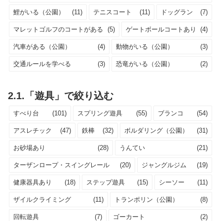
鯉がいる（公園）
(11)
テニスコート
(11)
ドッグラン
(7)
マレットゴルフのコートがある
(5)
ゲートボールコートあり
(4)
汽車がある（公園）
(4)
動物がいる（公園）
(3)
交通ルールを学べる
(3)
恐竜がいる（公園）
(2)
2.1.「遊具」で絞り込む
すべり台
(101)
スプリング遊具
(55)
ブランコ
(54)
アスレチック
(47)
鉄棒
(32)
ボルダリング（公園）
(31)
お砂場あり
(28)
うんてい
(21)
ターザンロープ・スイングレール
(20)
ジャングルジム
(19)
健康器具あり
(18)
ステップ遊具
(15)
シーソー
(11)
ザイルクライミング
(11)
トランポリン（公園）
(8)
回転遊具
(7)
ゴーカート
(2)