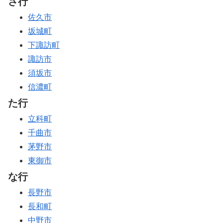
さ行
佐久市
坂城町
下諏訪町
諏訪市
須坂市
信濃町
た行
立科町
千曲市
茅野市
東御市
な行
長野市
長和町
中野市