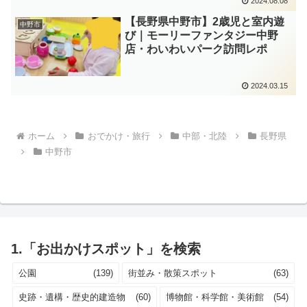
2024.08.08
【長野県中野市】2歳児と室内遊
中野市
び｜モーリーファンタジー中野
店・わいわいパーク訪問レポ
2024.03.15
ホーム
おでかけ・旅行
中部・北陸
長野県
中野市
1.「お出かけスポット」を検索
公園
(139)
街並み・散策スポット
(63)
史跡・遺構・歴史的建造物
(60)
博物館・科学館・美術館
(54)