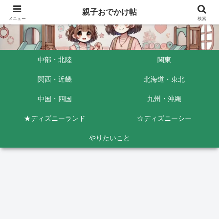
親子おでかけ帖
メニュー
検索
中部・北陸
関東
関西・近畿
北海道・東北
中国・四国
九州・沖縄
★ディズニーランド
☆ディズニーシー
やりたいこと