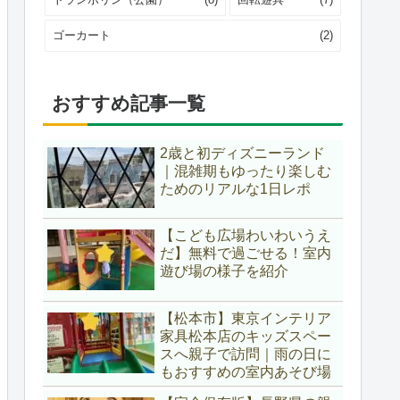
ゴーカート
(2)
おすすめ記事一覧
2歳と初ディズニーランド
｜混雑期もゆったり楽しむ
ためのリアルな1日レポ
【こども広場わいわいうえ
だ】無料で過ごせる！室内
遊び場の様子を紹介
【松本市】東京インテリア
家具松本店のキッズスペー
スへ親子で訪問｜雨の日に
もおすすめの室内あそび場