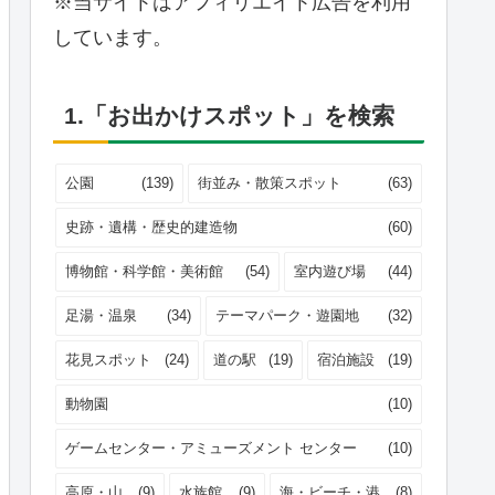
※当サイトはアフィリエイト広告を利用
しています。
1.「お出かけスポット」を検索
公園
(139)
街並み・散策スポット
(63)
史跡・遺構・歴史的建造物
(60)
博物館・科学館・美術館
(54)
室内遊び場
(44)
足湯・温泉
(34)
テーマパーク・遊園地
(32)
花見スポット
(24)
道の駅
(19)
宿泊施設
(19)
動物園
(10)
ゲームセンター・アミューズメント センター
(10)
高原・山
(9)
水族館
(9)
海・ビーチ・港
(8)