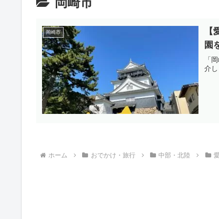
岡崎市
【
岡崎市
園
「岡
介し
ホーム
おでかけ・旅行
中部・北陸