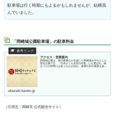
駐車場は行く時期にもよるかもしれませんが、結構混
んでいました。
「岡崎城公園駐車場」の駐車料金
アクセス・営業案内
岡崎城公園は、徳川家康公が生誕した岡崎城を中心とした
歴史公園です。「日本さくら名所100選」にも選ばれ、桜
まつりの時季には多くの人が訪れ、家康行列や夜桜を楽し
みます。岡崎城、神社、料亭、歴史資料館と、みどころい
っぱいの公園です。
okazaki-kanko.jp
（引用元：岡崎市 公式観光サイト）