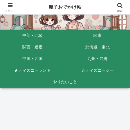
親子おでかけ帖
メニュー
検索
中部・北陸
関東
関西・近畿
北海道・東北
中国・四国
九州・沖縄
★ディズニーランド
☆ディズニーシー
やりたいこと