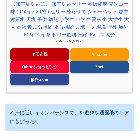
【熱中症対策に】 熱中対策ゼリー 赤穂化成 マンゴー
味 ( 150g × 24袋 ) ゼリー 凍らせて シャーベット 熱中
対策水 天塩 子供 幼児 小学生 中学生 高校生 大学生 大
人 高齢者 塩分補給 水分補給 スポーツ 現場 野外 屋外
屋内 室内 夏 ゼリー飲料 国産 熱中症 塩分
posted with
カエレバ
楽天市場
Amazon
Yahooショッピング
7net
価格.com
✔ 汗に近いイオンバランスで、外遊びや通園後のケア
にもぴったり