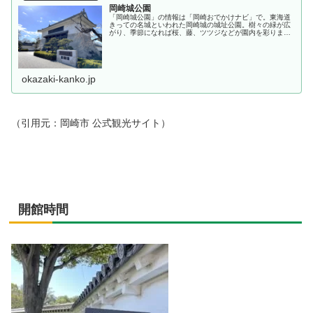
岡崎城公園
「岡崎城公園」の情報は「岡崎おでかけナビ」で。東海道
きっての名城といわれた岡崎城の城址公園。樹々の緑が広
がり、季節になれば桜、藤、ツツジなどが園内を彩りま
す。岡崎城、三河武士のやかた家康館の他、公園内の至る
ところにある家康公ゆかりのスポット...
okazaki-kanko.jp
（引用元：岡崎市 公式観光サイト）
開館時間