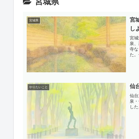
宮城県
宮
宮城県
し
宮城
泉、
寺な
た。
仙
やりたいこと
仙台
泉・
した