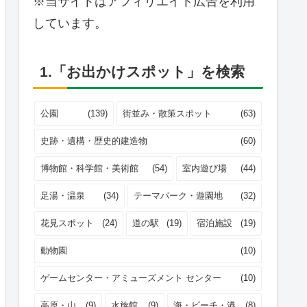
※当サイトはアフィリエイト広告を利用
しています。
1.「お出かけスポット」を検索
公園
(139)
街並み・散策スポット
(63)
史跡・遺構・歴史的建造物
(60)
博物館・科学館・美術館
(54)
室内遊び場
(44)
足湯・温泉
(34)
テーマパーク・遊園地
(32)
花見スポット
(24)
道の駅
(19)
宿泊施設
(19)
動物園
(10)
ゲームセンター・アミューズメント センター
(10)
高原・山
(9)
水族館
(9)
海・ビーチ・港
(8)