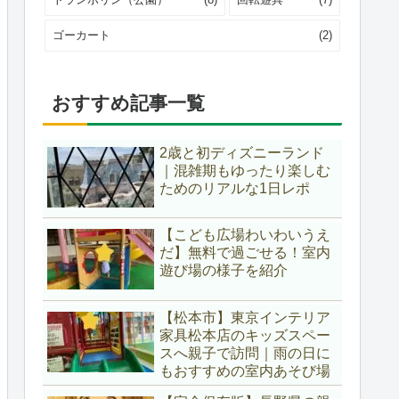
ゴーカート
(2)
おすすめ記事一覧
2歳と初ディズニーランド
｜混雑期もゆったり楽しむ
ためのリアルな1日レポ
【こども広場わいわいうえ
だ】無料で過ごせる！室内
遊び場の様子を紹介
【松本市】東京インテリア
家具松本店のキッズスペー
スへ親子で訪問｜雨の日に
もおすすめの室内あそび場