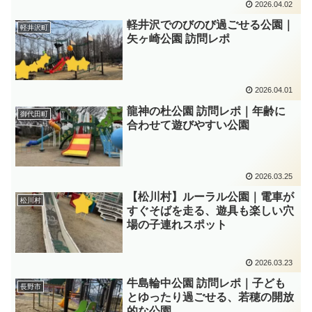
2026.04.02
軽井沢でのびのび過ごせる公園｜
軽井沢町
矢ヶ崎公園 訪問レポ
2026.04.01
龍神の杜公園 訪問レポ｜年齢に
御代田町
合わせて遊びやすい公園
2026.03.25
【松川村】ルーラル公園｜電車が
松川村
すぐそばを走る、遊具も楽しい穴
場の子連れスポット
2026.03.23
牛島輪中公園 訪問レポ｜子ども
長野市
とゆったり過ごせる、若穂の開放
的な公園