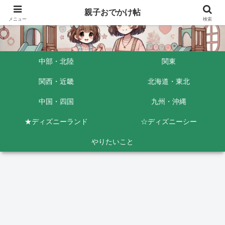
親子おでかけ帖
メニュー
検索
中部・北陸
関東
関西・近畿
北海道・東北
中国・四国
九州・沖縄
★ディズニーランド
☆ディズニーシー
やりたいこと