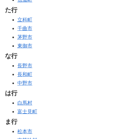
た行
立科町
千曲市
茅野市
東御市
な行
長野市
長和町
中野市
は行
白馬村
富士見町
ま行
松本市