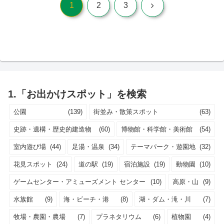
次
1
2
3
へ
1.「お出かけスポット」を検索
公園
(139)
街並み・散策スポット
(63)
史跡・遺構・歴史的建造物
(60)
博物館・科学館・美術館
(54)
室内遊び場
(44)
足湯・温泉
(34)
テーマパーク・遊園地
(32)
花見スポット
(24)
道の駅
(19)
宿泊施設
(19)
動物園
(10)
ゲームセンター・アミューズメント センター
(10)
高原・山
(9)
水族館
(9)
海・ビーチ・港
(8)
湖・ダム・滝・川
(7)
牧場・農園・農場
(7)
プラネタリウム
(6)
植物園
(4)