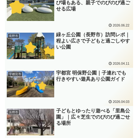
び場もある、親子でのびのび過ご
せる広場
2026.06.22
緑ヶ丘公園（長野市）訪問レポ｜
長野市
程よい広さで子どもと過ごしやす
い公園
2026.04.11
宇都宮 明保野公園｜子連れでも
宇都宮市
行きやすい遊具あり公園ガイド
2026.04.03
子どもとゆったり遊べる「里島公
長野市
園」｜広々芝生でのびのび過ごせ
る場所