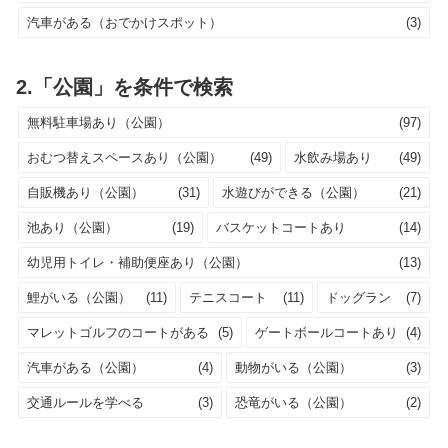
汽車がある（おでかけスポット）
(3)
2.「公園」を条件で検索
無料駐車場あり（公園）
(97)
おむつ替えスペースあり（公園）
(49)
水飲み場あり
(49)
自販機あり（公園）
(31)
水遊びができる（公園）
(21)
池あり（公園）
(19)
バスケットコートあり
(14)
幼児用トイレ・補助便座あり（公園）
(13)
鯉がいる（公園）
(11)
テニスコート
(11)
ドッグラン
(7)
マレットゴルフのコートがある
(5)
ゲートボールコートあり
(4)
汽車がある（公園）
(4)
動物がいる（公園）
(3)
交通ルールを学べる
(3)
恐竜がいる（公園）
(2)