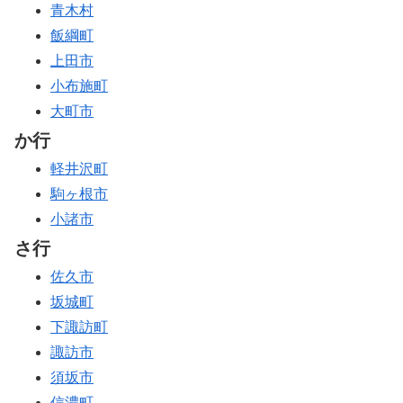
青木村
飯綱町
上田市
小布施町
大町市
か行
軽井沢町
駒ヶ根市
小諸市
さ行
佐久市
坂城町
下諏訪町
諏訪市
須坂市
信濃町