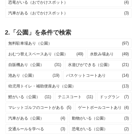
恐竜がいる（おでかけスポット）
(4)
汽車がある（おでかけスポット）
(3)
2.「公園」を条件で検索
無料駐車場あり（公園）
(97)
おむつ替えスペースあり（公園）
(49)
水飲み場あり
(49)
自販機あり（公園）
(31)
水遊びができる（公園）
(21)
池あり（公園）
(19)
バスケットコートあり
(14)
幼児用トイレ・補助便座あり（公園）
(13)
鯉がいる（公園）
(11)
テニスコート
(11)
ドッグラン
(7)
マレットゴルフのコートがある
(5)
ゲートボールコートあり
(4)
汽車がある（公園）
(4)
動物がいる（公園）
(3)
交通ルールを学べる
(3)
恐竜がいる（公園）
(2)