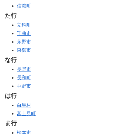
信濃町
た行
立科町
千曲市
茅野市
東御市
な行
長野市
長和町
中野市
は行
白馬村
富士見町
ま行
松本市