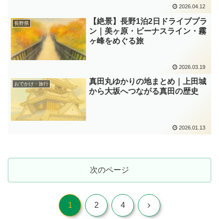
2026.04.12
【絶景】長野1泊2日ドライブプラ
長野県
ン｜美ヶ原・ビーナスライン・霧
ヶ峰をめぐる旅
2026.03.19
真田丸ゆかりの地まとめ｜上田城
おでかけ・旅行
から大坂へつながる真田の歴史
2026.01.13
次のページ
次
1
2
4