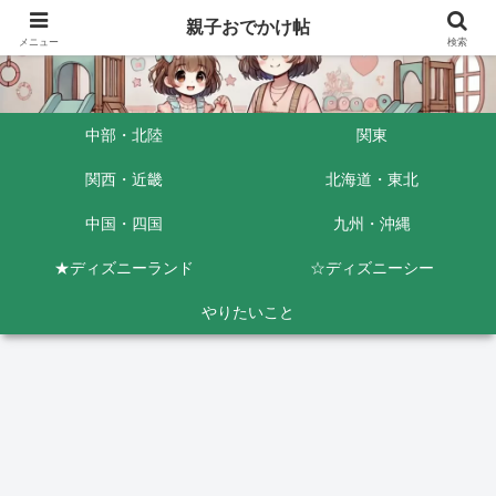
親子おでかけ帖
メニュー
検索
中部・北陸
関東
関西・近畿
北海道・東北
中国・四国
九州・沖縄
★ディズニーランド
☆ディズニーシー
やりたいこと