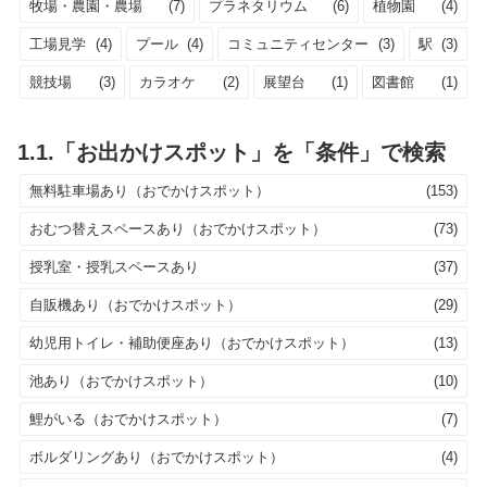
牧場・農園・農場
(7)
プラネタリウム
(6)
植物園
(4)
工場見学
(4)
プール
(4)
コミュニティセンター
(3)
駅
(3)
競技場
(3)
カラオケ
(2)
展望台
(1)
図書館
(1)
1.1.「お出かけスポット」を「条件」で検索
無料駐車場あり（おでかけスポット）
(153)
おむつ替えスペースあり（おでかけスポット）
(73)
授乳室・授乳スペースあり
(37)
自販機あり（おでかけスポット）
(29)
幼児用トイレ・補助便座あり（おでかけスポット）
(13)
池あり（おでかけスポット）
(10)
鯉がいる（おでかけスポット）
(7)
ボルダリングあり（おでかけスポット）
(4)