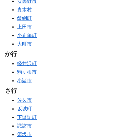
安曇野市
青木村
飯綱町
上田市
小布施町
大町市
か行
軽井沢町
駒ヶ根市
小諸市
さ行
佐久市
坂城町
下諏訪町
諏訪市
須坂市