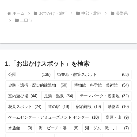
へ
ホーム
おでかけ・旅行
中部・北陸
長野県
上田市
1.「お出かけスポット」を検索
公園
(139)
街並み・散策スポット
(63)
史跡・遺構・歴史的建造物
(60)
博物館・科学館・美術館
(54)
室内遊び場
(44)
足湯・温泉
(34)
テーマパーク・遊園地
(32)
花見スポット
(24)
道の駅
(19)
宿泊施設
(19)
動物園
(10)
ゲームセンター・アミューズメント センター
(10)
高原・山
(9)
水族館
(9)
海・ビーチ・港
(8)
湖・ダム・滝・川
(7)