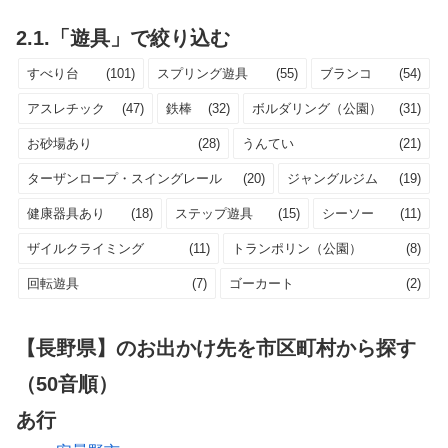
2.1.「遊具」で絞り込む
すべり台
(101)
スプリング遊具
(55)
ブランコ
(54)
アスレチック
(47)
鉄棒
(32)
ボルダリング（公園）
(31)
お砂場あり
(28)
うんてい
(21)
ターザンロープ・スイングレール
(20)
ジャングルジム
(19)
健康器具あり
(18)
ステップ遊具
(15)
シーソー
(11)
ザイルクライミング
(11)
トランポリン（公園）
(8)
回転遊具
(7)
ゴーカート
(2)
【長野県】のお出かけ先を市区町村から探す
（50音順）
あ行