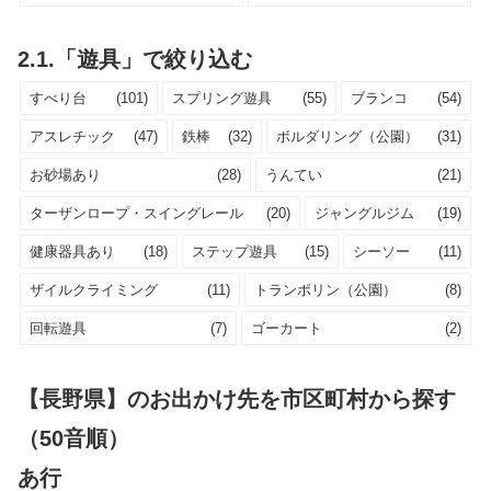
2.1.「遊具」で絞り込む
すべり台
(101)
スプリング遊具
(55)
ブランコ
(54)
アスレチック
(47)
鉄棒
(32)
ボルダリング（公園）
(31)
お砂場あり
(28)
うんてい
(21)
ターザンロープ・スイングレール
(20)
ジャングルジム
(19)
健康器具あり
(18)
ステップ遊具
(15)
シーソー
(11)
ザイルクライミング
(11)
トランポリン（公園）
(8)
回転遊具
(7)
ゴーカート
(2)
【長野県】のお出かけ先を市区町村から探す
（50音順）
あ行