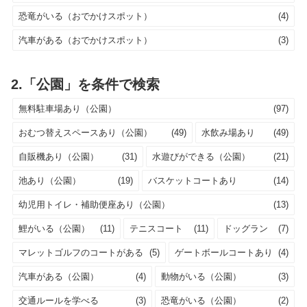
恐竜がいる（おでかけスポット）
(4)
汽車がある（おでかけスポット）
(3)
2.「公園」を条件で検索
無料駐車場あり（公園）
(97)
おむつ替えスペースあり（公園）
(49)
水飲み場あり
(49)
自販機あり（公園）
(31)
水遊びができる（公園）
(21)
池あり（公園）
(19)
バスケットコートあり
(14)
幼児用トイレ・補助便座あり（公園）
(13)
鯉がいる（公園）
(11)
テニスコート
(11)
ドッグラン
(7)
マレットゴルフのコートがある
(5)
ゲートボールコートあり
(4)
汽車がある（公園）
(4)
動物がいる（公園）
(3)
交通ルールを学べる
(3)
恐竜がいる（公園）
(2)