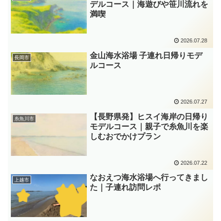
デルコース｜海遊びや笹川流れを
満喫
2026.07.28
金山海水浴場 子連れ日帰りモデ
長岡市
ルコース
2026.07.27
【長野県発】ヒスイ海岸の日帰り
糸魚川市
モデルコース｜親子で糸魚川を楽
しむおでかけプラン
2026.07.22
なおえつ海水浴場へ行ってきまし
上越市
た｜子連れ訪問レポ