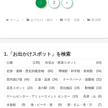
次
1
2
へ
ホーム
おでかけ・旅行
中部・北陸
新潟県
1.「お出かけスポット」を検索
公園
(139)
街並み・散策スポット
(63)
史跡・遺構・歴史的建造物
(60)
博物館・科学館・美術館
(54)
室内遊び場
(44)
足湯・温泉
(34)
テーマパーク・遊園地
(32)
花見スポット
(24)
道の駅
(19)
宿泊施設
(19)
動物園
(10)
ゲームセンター・アミューズメント センター
(10)
高原・山
(9)
水族館
(9)
海・ビーチ・港
(8)
湖・ダム・滝・川
(7)