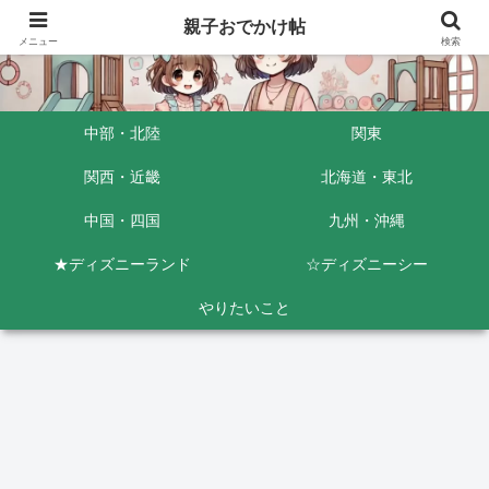
親子おでかけ帖
メニュー
検索
中部・北陸
関東
関西・近畿
北海道・東北
中国・四国
九州・沖縄
★ディズニーランド
☆ディズニーシー
やりたいこと