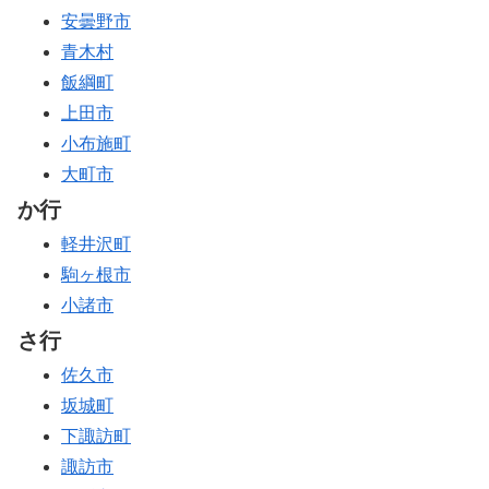
安曇野市
青木村
飯綱町
上田市
小布施町
大町市
か行
軽井沢町
駒ヶ根市
小諸市
さ行
佐久市
坂城町
下諏訪町
諏訪市