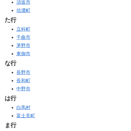
須坂市
信濃町
た行
立科町
千曲市
茅野市
東御市
な行
長野市
長和町
中野市
は行
白馬村
富士見町
ま行