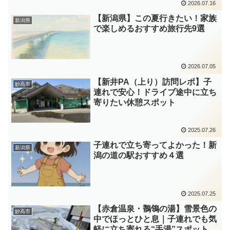
2026.07.16
【新潟県】この夏行きたい！家族
新潟県
で楽しめるおすすめ旅行先9選
2026.07.05
【新井PA（上り）訪問レポ】子
妙高市
連れで安心！ドライブ途中に立ち
寄りたい休憩スポット
2025.07.26
子連れで立ち寄ってよかった！新
新潟県
潟の道の駅おすすめ４選
2025.07.25
【赤倉温泉・鶺鴒の湯】雪景色の
妙高市
中でほっとひと息｜子連れでも気
軽に立ち寄れる“手湯”スポット