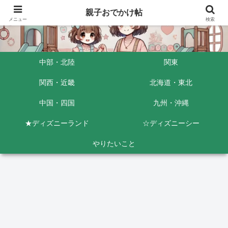
親子おでかけ帖
メニュー
検索
中部・北陸
関東
関西・近畿
北海道・東北
中国・四国
九州・沖縄
★ディズニーランド
☆ディズニーシー
やりたいこと