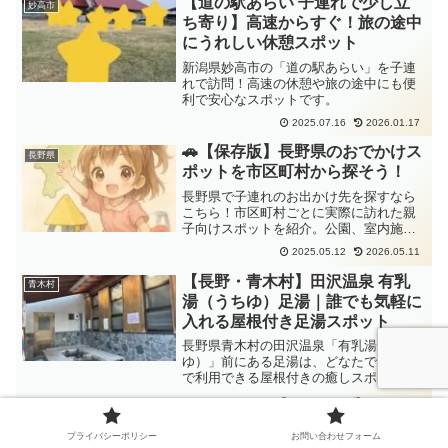
【道の駅あらい 子連れで少し立
妙高市
ち寄り】高速からすぐ！旅の途中
にうれしい休憩スポット
新潟県妙高市の「道の駅あらい」を子連
れで訪問！高速の休憩や旅の途中にも便
利で安心なスポットです。
2025.07.16
2026.01.17
🚗【保存版】長野県のおでかけス
長野県
ポットを市区町村から探そう！
長野県で子連れのお出かけ先を探すなら
こちら！市区町村ごとに実際に訪れた親
子向けスポットを紹介。公園、室内施
設、飲食店などを親目線でまとめまし
2025.05.12
2026.05.11
た。
【長野・青木村】田沢温泉 有乳
青木村
湯（うちゆ）足湯｜誰でも気軽に
入れる屋根付き足湯スポット
長野県青木村の田沢温泉「有乳湯（うち
ゆ）」前にある足湯は、どなたでも無料
で利用できる屋根付きの癒しスポット。
散策途中の休憩にもぴったりで、ベンチ
2025.02.02
2026.02.09
に座ってゆっくり足を温められます。雨
の日も安心◎
【上田市まとめ】子どもと行ける
上田市
プライバシーポリシー
お問い合わせフォーム