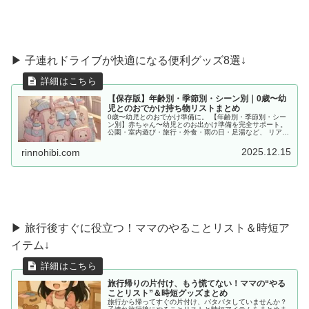
▶︎ 子連れドライブが快適になる便利グッズ8選↓
【保存版】年齢別・季節別・シーン別｜0歳〜幼
児とのおでかけ持ち物リストまとめ
0歳〜幼児とのおでかけ準備に。 【年齢別・季節別・シー
ン別】赤ちゃん〜幼児とのお出かけ準備を完全サポート。
公園・室内遊び・旅行・外食・雨の日・足湯など、 リアル
な体験をもとに「あると便利な持ち物」をママ目線でまと
めました。
2025.12.15
rinnohibi.com
▶ 旅行後すぐに役立つ！ママのやることリスト＆時短ア
イテム↓
旅行帰りの片付け、もう慌てない！ママの“やる
ことリスト”＆時短グッズまとめ
旅行から帰ってすぐの片付け、バタバタしていませんか？