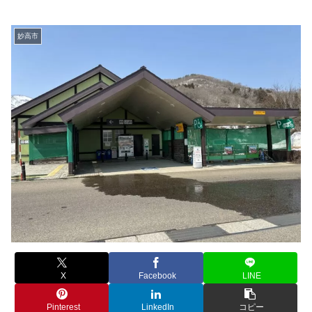
妙高市
X
Facebook
LINE
Pinterest
LinkedIn
コピー