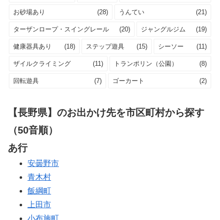
お砂場あり
(28)
うんてい
(21)
ターザンロープ・スイングレール
(20)
ジャングルジム
(19)
健康器具あり
(18)
ステップ遊具
(15)
シーソー
(11)
ザイルクライミング
(11)
トランポリン（公園）
(8)
回転遊具
(7)
ゴーカート
(2)
【長野県】のお出かけ先を市区町村から探す
（50音順）
あ行
安曇野市
青木村
飯綱町
上田市
小布施町