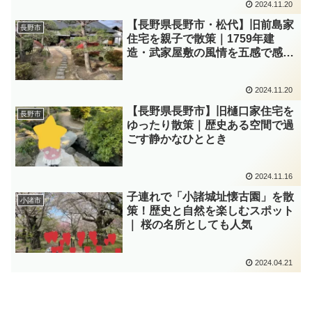
2024.11.20
【長野県長野市・松代】旧前島家
長野市
住宅を親子で散策｜1759年建
造・武家屋敷の風情を五感で感じ
る
2024.11.20
【長野県長野市】旧樋口家住宅を
長野市
ゆったり散策｜歴史ある空間で過
ごす静かなひととき
2024.11.16
子連れで「小諸城址懐古園」を散
小諸市
策！歴史と自然を楽しむスポット
｜ 桜の名所としても人気
2024.04.21