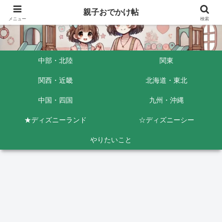
親子おでかけ帖
メニュー
検索
中部・北陸
関東
関西・近畿
北海道・東北
中国・四国
九州・沖縄
★ディズニーランド
☆ディズニーシー
やりたいこと