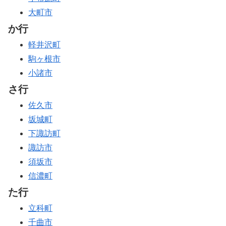
大町市
か行
軽井沢町
駒ヶ根市
小諸市
さ行
佐久市
坂城町
下諏訪町
諏訪市
須坂市
信濃町
た行
立科町
千曲市