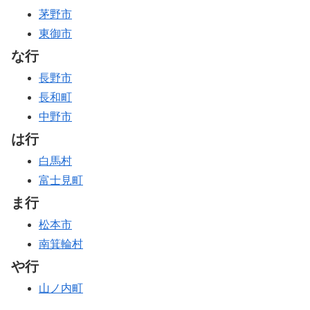
茅野市
東御市
な行
長野市
長和町
中野市
は行
白馬村
富士見町
ま行
松本市
南箕輪村
や行
山ノ内町