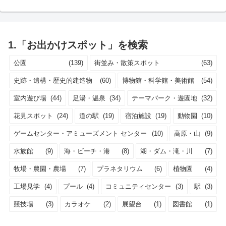
1.「お出かけスポット」を検索
公園
(139)
街並み・散策スポット
(63)
史跡・遺構・歴史的建造物
(60)
博物館・科学館・美術館
(54)
室内遊び場
(44)
足湯・温泉
(34)
テーマパーク・遊園地
(32)
花見スポット
(24)
道の駅
(19)
宿泊施設
(19)
動物園
(10)
ゲームセンター・アミューズメント センター
(10)
高原・山
(9)
水族館
(9)
海・ビーチ・港
(8)
湖・ダム・滝・川
(7)
牧場・農園・農場
(7)
プラネタリウム
(6)
植物園
(4)
工場見学
(4)
プール
(4)
コミュニティセンター
(3)
駅
(3)
競技場
(3)
カラオケ
(2)
展望台
(1)
図書館
(1)