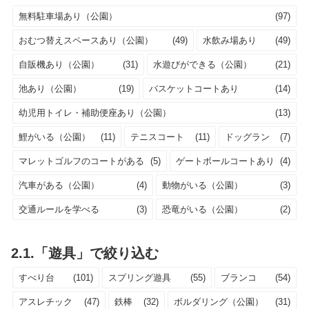
無料駐車場あり（公園）
(97)
おむつ替えスペースあり（公園）
(49)
水飲み場あり
(49)
自販機あり（公園）
(31)
水遊びができる（公園）
(21)
池あり（公園）
(19)
バスケットコートあり
(14)
幼児用トイレ・補助便座あり（公園）
(13)
鯉がいる（公園）
(11)
テニスコート
(11)
ドッグラン
(7)
マレットゴルフのコートがある
(5)
ゲートボールコートあり
(4)
汽車がある（公園）
(4)
動物がいる（公園）
(3)
交通ルールを学べる
(3)
恐竜がいる（公園）
(2)
2.1.「遊具」で絞り込む
すべり台
(101)
スプリング遊具
(55)
ブランコ
(54)
アスレチック
(47)
鉄棒
(32)
ボルダリング（公園）
(31)