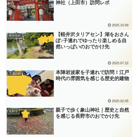
神社（上田市）訪問レポ
2025.10.09
【軽井沢タリアセン】湖をおさん
軽井沢町
ぽ♪子連れでゆったり楽しめる自
然いっぱいのおでかけ先
2025.07.22
本陣岩波家を子連れで訪問！江戸
下諏訪町
時代の雰囲気を感じる歴史的建物
2025.02.05
親子で歩く象山神社｜歴史と自然
長野市
を感じる長野市のおでかけ先