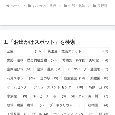
ホーム
おでかけ・旅行
中部・北陸
長野県
1.「お出かけスポット」を検索
公園
(139)
街並み・散策スポット
(63)
史跡・遺構・歴史的建造物
(60)
博物館・科学館・美術館
(54)
室内遊び場
(44)
足湯・温泉
(34)
テーマパーク・遊園地
(32)
花見スポット
(24)
道の駅
(19)
宿泊施設
(19)
動物園
(10)
ゲームセンター・アミューズメント センター
(10)
高原・山
(9)
水族館
(9)
海・ビーチ・港
(8)
湖・ダム・滝・川
(7)
牧場・農園・農場
(7)
プラネタリウム
(6)
植物園
(4)
工場見学
(4)
プール
(4)
コミュニティセンター
(3)
駅
(3)