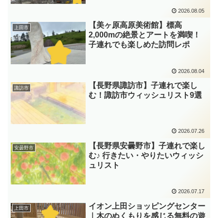
2026.08.05
【美ヶ原高原美術館】標高
上田市
2,000mの絶景とアートを満喫！
子連れでも楽しめた訪問レポ
2026.08.04
【長野県諏訪市】子連れで楽し
諏訪市
む！諏訪市ウィッシュリスト9選
2026.07.26
【長野県安曇野市】子連れで楽し
安曇野市
む♪ 行きたい・やりたいウィッシ
ュリスト
2026.07.17
イオン上田ショッピングセンター
上田市
｜木のぬくもりを感じる無料の遊