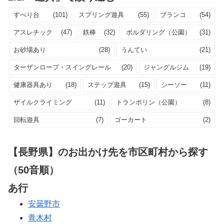
すべり台
(101)
スプリング遊具
(55)
ブランコ
(54)
アスレチック
(47)
鉄棒
(32)
ボルダリング（公園）
(31)
お砂場あり
(28)
うんてい
(21)
ターザンロープ・スイングレール
(20)
ジャングルジム
(19)
健康器具あり
(18)
ステップ遊具
(15)
シーソー
(11)
ザイルクライミング
(11)
トランポリン（公園）
(8)
回転遊具
(7)
ゴーカート
(2)
【長野県】のお出かけ先を市区町村から探す
（50音順）
あ行
安曇野市
青木村