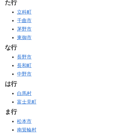
た行
立科町
千曲市
茅野市
東御市
な行
長野市
長和町
中野市
は行
白馬村
富士見町
ま行
松本市
南箕輪村