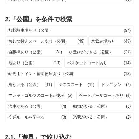
2.「公園」を条件で検索
無料駐車場あり（公園）
(97)
おむつ替えスペースあり（公園）
(49)
水飲み場あり
(49)
自販機あり（公園）
(31)
水遊びができる（公園）
(21)
池あり（公園）
(19)
バスケットコートあり
(14)
幼児用トイレ・補助便座あり（公園）
(13)
鯉がいる（公園）
(11)
テニスコート
(11)
ドッグラン
(7)
マレットゴルフのコートがある
(5)
ゲートボールコートあり
(4)
汽車がある（公園）
(4)
動物がいる（公園）
(3)
交通ルールを学べる
(3)
恐竜がいる（公園）
(2)
2.1.「遊具」で絞り込む