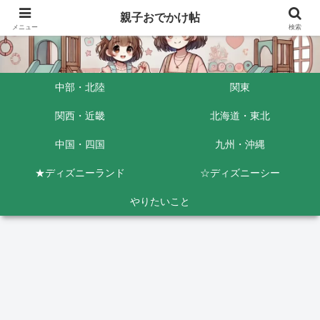
親子おでかけ帖
メニュー
検索
中部・北陸
関東
関西・近畿
北海道・東北
中国・四国
九州・沖縄
★ディズニーランド
☆ディズニーシー
やりたいこと