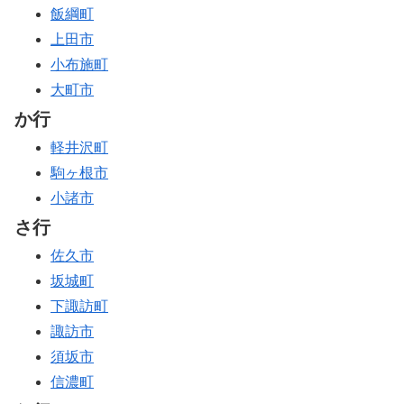
飯綱町
上田市
小布施町
大町市
か行
軽井沢町
駒ヶ根市
小諸市
さ行
佐久市
坂城町
下諏訪町
諏訪市
須坂市
信濃町