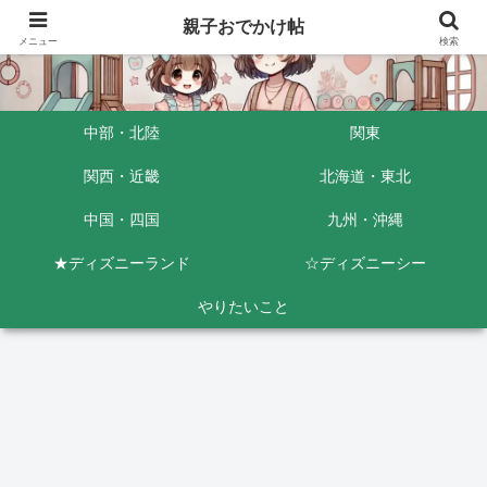
親子おでかけ帖
メニュー
検索
中部・北陸
関東
関西・近畿
北海道・東北
中国・四国
九州・沖縄
★ディズニーランド
☆ディズニーシー
やりたいこと