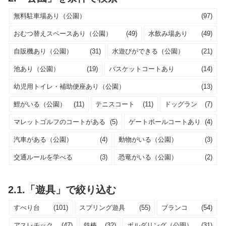
無料駐車場あり（公園）
(97)
おむつ替えスペースあり（公園）
(49)
水飲み場あり
(49)
自販機あり（公園）
(31)
水遊びができる（公園）
(21)
池あり（公園）
(19)
バスケットコートあり
(14)
幼児用トイレ・補助便座あり（公園）
(13)
鯉がいる（公園）
(11)
テニスコート
(11)
ドッグラン
(7)
マレットゴルフのコートがある
(5)
ゲートボールコートあり
(4)
汽車がある（公園）
(4)
動物がいる（公園）
(3)
交通ルールを学べる
(3)
恐竜がいる（公園）
(2)
2.1.「遊具」で絞り込む
すべり台
(101)
スプリング遊具
(55)
ブランコ
(54)
アスレチック
(47)
鉄棒
(32)
ボルダリング（公園）
(31)