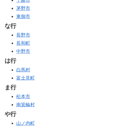
千曲市
茅野市
東御市
な行
長野市
長和町
中野市
は行
白馬村
富士見町
ま行
松本市
南箕輪村
や行
山ノ内町