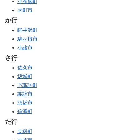
小布施町
大町市
か行
軽井沢町
駒ヶ根市
小諸市
さ行
佐久市
坂城町
下諏訪町
諏訪市
須坂市
信濃町
た行
立科町