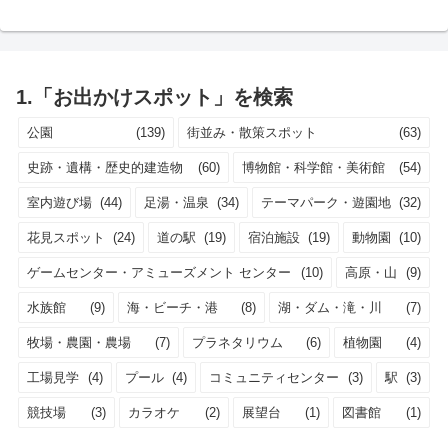
1.「お出かけスポット」を検索
公園
(139)
街並み・散策スポット
(63)
史跡・遺構・歴史的建造物
(60)
博物館・科学館・美術館
(54)
室内遊び場
(44)
足湯・温泉
(34)
テーマパーク・遊園地
(32)
花見スポット
(24)
道の駅
(19)
宿泊施設
(19)
動物園
(10)
ゲームセンター・アミューズメント センター
(10)
高原・山
(9)
水族館
(9)
海・ビーチ・港
(8)
湖・ダム・滝・川
(7)
牧場・農園・農場
(7)
プラネタリウム
(6)
植物園
(4)
工場見学
(4)
プール
(4)
コミュニティセンター
(3)
駅
(3)
競技場
(3)
カラオケ
(2)
展望台
(1)
図書館
(1)