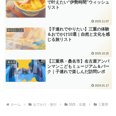
で叶えたい“伊勢時間”ウィッシュ
リスト
2025.11.07
【子連れでやりたい】三重の体験
やりたいこと
＆おでかけ10選｜自然と文化を感
じる旅リスト
2025.10.25
【三重県・桑名市】名古屋アンパ
桑名市
ンマンこどもミュージアム＆パー
ク｜子連れで楽しんだ訪問レポ
2024.01.17
ホーム
おでかけ・旅行
関西・近畿
三重県