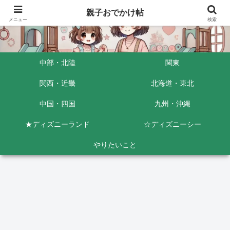
親子おでかけ帖
メニュー
検索
中部・北陸
関東
関西・近畿
北海道・東北
中国・四国
九州・沖縄
★ディズニーランド
☆ディズニーシー
やりたいこと