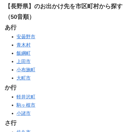
【長野県】のお出かけ先を市区町村から探す
（50音順）
あ行
安曇野市
青木村
飯綱町
上田市
小布施町
大町市
か行
軽井沢町
駒ヶ根市
小諸市
さ行