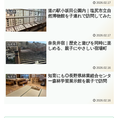
2026.02.17
道の駅小坂田公園内｜塩尻市立自
塩尻市
然博物館を子連れで訪問してみた
2026.02.17
奈良井宿｜歴史と遊びを同時に楽
塩尻市
しめる、親子にやさしい宿場町
2026.02.16
知育にも◎長野県林業総合センタ
塩尻市
ー森林学習展示館を親子で訪問
2026.02.16