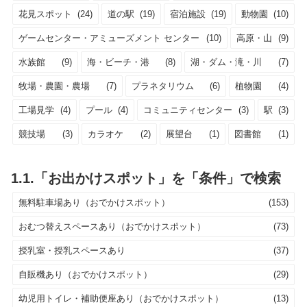
花見スポット
(24)
道の駅
(19)
宿泊施設
(19)
動物園
(10)
ゲームセンター・アミューズメント センター
(10)
高原・山
(9)
水族館
(9)
海・ビーチ・港
(8)
湖・ダム・滝・川
(7)
牧場・農園・農場
(7)
プラネタリウム
(6)
植物園
(4)
工場見学
(4)
プール
(4)
コミュニティセンター
(3)
駅
(3)
競技場
(3)
カラオケ
(2)
展望台
(1)
図書館
(1)
1.1.「お出かけスポット」を「条件」で検索
無料駐車場あり（おでかけスポット）
(153)
おむつ替えスペースあり（おでかけスポット）
(73)
授乳室・授乳スペースあり
(37)
自販機あり（おでかけスポット）
(29)
幼児用トイレ・補助便座あり（おでかけスポット）
(13)