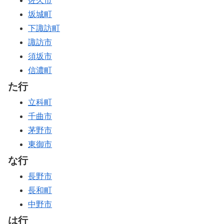
佐久市
坂城町
下諏訪町
諏訪市
須坂市
信濃町
た行
立科町
千曲市
茅野市
東御市
な行
長野市
長和町
中野市
は行