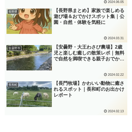
2024.06.05
【長野県まとめ】家族で楽しめる
長野県
遊び場＆おでかけスポット集｜公
園・自然・体験を気軽に
2024.03.31
【安曇野・大王わさび農場】2歳
安曇野市
児と楽しむ癒しの散策レポ｜無料
で自然を満喫できる親子おでかけ
スポット
2024.02.22
【長門牧場】かわいい動物に癒さ
長和町
れるスポット｜長和町のお出かけ
レポート
2024.02.13