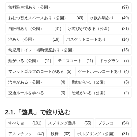
無料駐車場あり（公園）
(97)
おむつ替えスペースあり（公園）
(49)
水飲み場あり
(49)
自販機あり（公園）
(31)
水遊びができる（公園）
(21)
池あり（公園）
(19)
バスケットコートあり
(14)
幼児用トイレ・補助便座あり（公園）
(13)
鯉がいる（公園）
(11)
テニスコート
(11)
ドッグラン
(7)
マレットゴルフのコートがある
(5)
ゲートボールコートあり
(4)
汽車がある（公園）
(4)
動物がいる（公園）
(3)
交通ルールを学べる
(3)
恐竜がいる（公園）
(2)
2.1.「遊具」で絞り込む
すべり台
(101)
スプリング遊具
(55)
ブランコ
(54)
アスレチック
(47)
鉄棒
(32)
ボルダリング（公園）
(31)