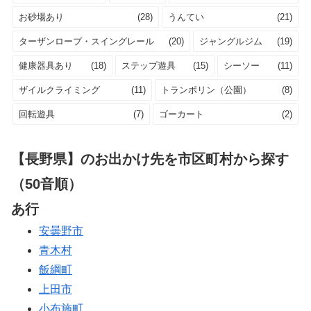
お砂場あり
(28)
うんてい
(21)
ターザンロープ・スイングレール
(20)
ジャングルジム
(19)
健康器具あり
(18)
ステップ遊具
(15)
シーソー
(11)
ザイルクライミング
(11)
トランポリン（公園）
(8)
回転遊具
(7)
ゴーカート
(2)
【長野県】のお出かけ先を市区町村から探す
（50音順）
あ行
安曇野市
青木村
飯綱町
上田市
小布施町