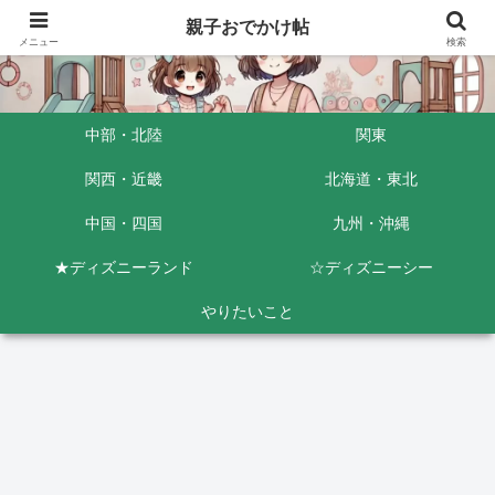
親子おでかけ帖
メニュー
検索
中部・北陸
関東
関西・近畿
北海道・東北
中国・四国
九州・沖縄
★ディズニーランド
☆ディズニーシー
やりたいこと