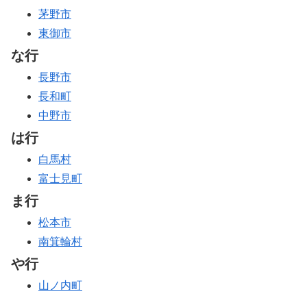
茅野市
東御市
な行
長野市
長和町
中野市
は行
白馬村
富士見町
ま行
松本市
南箕輪村
や行
山ノ内町