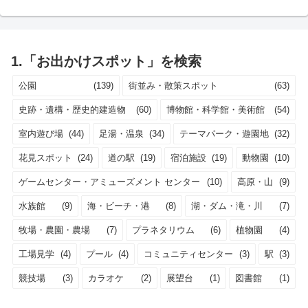
1.「お出かけスポット」を検索
公園
(139)
街並み・散策スポット
(63)
史跡・遺構・歴史的建造物
(60)
博物館・科学館・美術館
(54)
室内遊び場
(44)
足湯・温泉
(34)
テーマパーク・遊園地
(32)
花見スポット
(24)
道の駅
(19)
宿泊施設
(19)
動物園
(10)
ゲームセンター・アミューズメント センター
(10)
高原・山
(9)
水族館
(9)
海・ビーチ・港
(8)
湖・ダム・滝・川
(7)
牧場・農園・農場
(7)
プラネタリウム
(6)
植物園
(4)
工場見学
(4)
プール
(4)
コミュニティセンター
(3)
駅
(3)
競技場
(3)
カラオケ
(2)
展望台
(1)
図書館
(1)