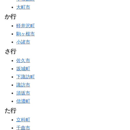
大町市
か行
軽井沢町
駒ヶ根市
小諸市
さ行
佐久市
坂城町
下諏訪町
諏訪市
須坂市
信濃町
た行
立科町
千曲市