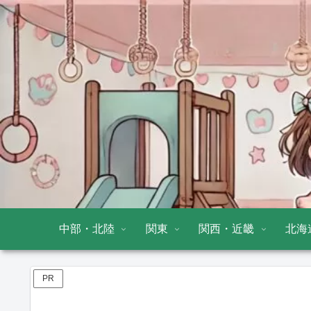
中部・北陸
関東
関西・近畿
北海
PR