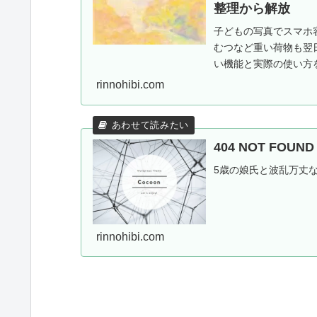
整理から解放
子どもの写真でスマホ容
むつなど重い荷物も翌
い機能と実際の使い方を
施中。
rinnohibi.com
404 NOT FOU
5歳の娘氏と波乱万丈
rinnohibi.com