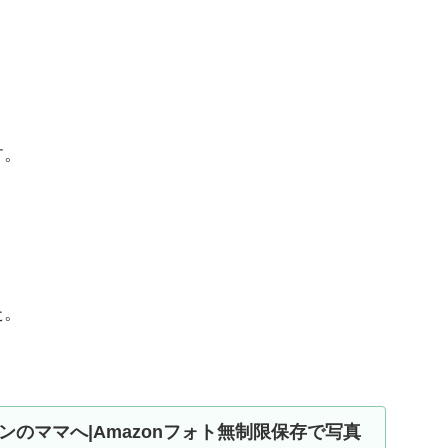
す。
た。
ンのママへ|Amazonフォト無制限保存で写真