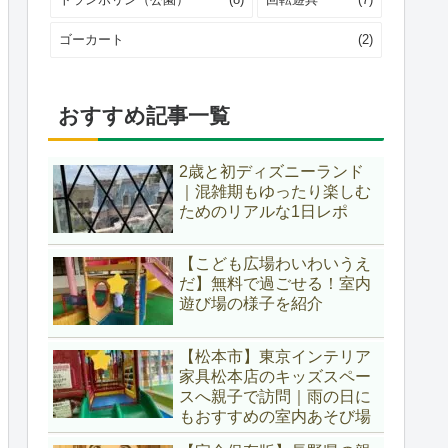
ゴーカート
(2)
おすすめ記事一覧
2歳と初ディズニーランド
｜混雑期もゆったり楽しむ
ためのリアルな1日レポ
【こども広場わいわいうえ
だ】無料で過ごせる！室内
遊び場の様子を紹介
【松本市】東京インテリア
家具松本店のキッズスペー
スへ親子で訪問｜雨の日に
もおすすめの室内あそび場