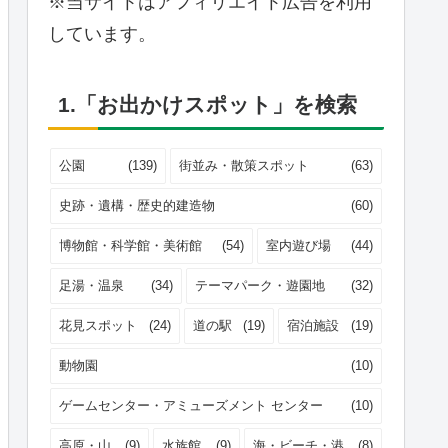
※当サイトはアフィリエイト広告を利用
しています。
1.「お出かけスポット」を検索
公園
(139)
街並み・散策スポット
(63)
史跡・遺構・歴史的建造物
(60)
博物館・科学館・美術館
(54)
室内遊び場
(44)
足湯・温泉
(34)
テーマパーク・遊園地
(32)
花見スポット
(24)
道の駅
(19)
宿泊施設
(19)
動物園
(10)
ゲームセンター・アミューズメント センター
(10)
高原・山
(9)
水族館
(9)
海・ビーチ・港
(8)