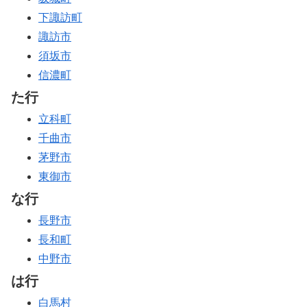
下諏訪町
諏訪市
須坂市
信濃町
た行
立科町
千曲市
茅野市
東御市
な行
長野市
長和町
中野市
は行
白馬村