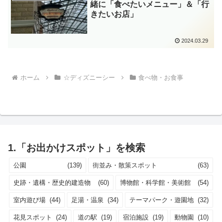
緒に「食べたいメニュー」＆「行
きたいお店」
2024.03.29
ホーム
☆ディズニーシー
食べ物・お食事
1.「お出かけスポット」を検索
公園
(139)
街並み・散策スポット
(63)
史跡・遺構・歴史的建造物
(60)
博物館・科学館・美術館
(54)
室内遊び場
(44)
足湯・温泉
(34)
テーマパーク・遊園地
(32)
花見スポット
(24)
道の駅
(19)
宿泊施設
(19)
動物園
(10)