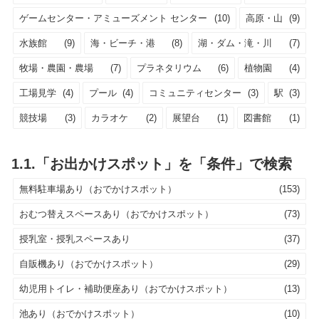
ゲームセンター・アミューズメント センター
(10)
高原・山
(9)
水族館
(9)
海・ビーチ・港
(8)
湖・ダム・滝・川
(7)
牧場・農園・農場
(7)
プラネタリウム
(6)
植物園
(4)
工場見学
(4)
プール
(4)
コミュニティセンター
(3)
駅
(3)
競技場
(3)
カラオケ
(2)
展望台
(1)
図書館
(1)
1.1.「お出かけスポット」を「条件」で検索
無料駐車場あり（おでかけスポット）
(153)
おむつ替えスペースあり（おでかけスポット）
(73)
授乳室・授乳スペースあり
(37)
自販機あり（おでかけスポット）
(29)
幼児用トイレ・補助便座あり（おでかけスポット）
(13)
池あり（おでかけスポット）
(10)