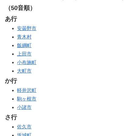
（50音順）
あ行
安曇野市
青木村
飯綱町
上田市
小布施町
大町市
か行
軽井沢町
駒ヶ根市
小諸市
さ行
佐久市
坂城町