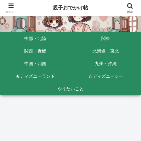
親子おでかけ帖
メニュー
検索
中部・北陸
関東
関西・近畿
北海道・東北
中国・四国
九州・沖縄
★ディズニーランド
☆ディズニーシー
やりたいこと