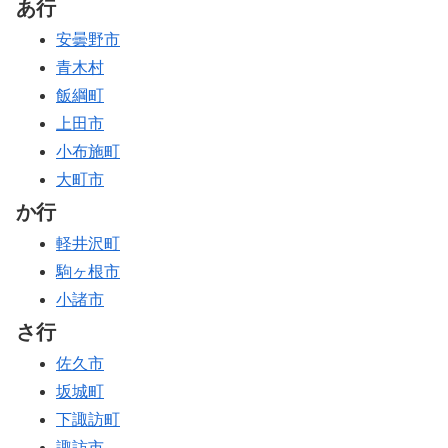
あ行
安曇野市
青木村
飯綱町
上田市
小布施町
大町市
か行
軽井沢町
駒ヶ根市
小諸市
さ行
佐久市
坂城町
下諏訪町
諏訪市