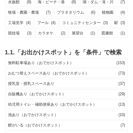
水族館
(9)
海・ビーチ・港
(8)
湖・ダム・滝・川
(7)
牧場・農園・農場
(7)
プラネタリウム
(6)
植物園
(4)
工場見学
(4)
プール
(4)
コミュニティセンター
(3)
駅
(3)
競技場
(3)
カラオケ
(2)
展望台
(1)
図書館
(1)
1.1.「お出かけスポット」を「条件」で検索
無料駐車場あり（おでかけスポット）
(153)
おむつ替えスペースあり（おでかけスポット）
(73)
授乳室・授乳スペースあり
(37)
自販機あり（おでかけスポット）
(29)
幼児用トイレ・補助便座あり（おでかけスポット）
(13)
池あり（おでかけスポット）
(10)
鯉がいる（おでかけスポット）
(7)