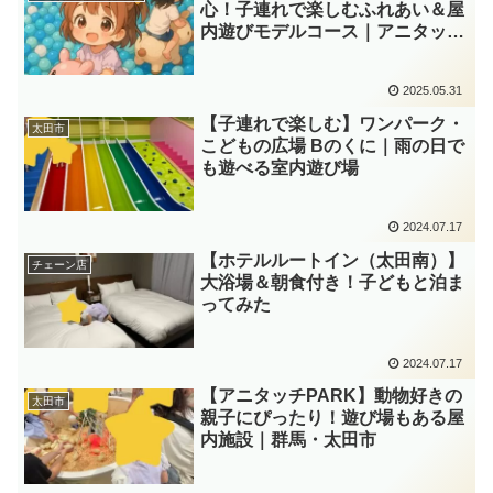
心！子連れで楽しむふれあい＆屋
内遊びモデルコース｜アニタッチ
PARK＆ワンパーク・こどもの広
場 Bのくに訪問記
2025.05.31
【子連れで楽しむ】ワンパーク・
太田市
こどもの広場 Bのくに｜雨の日で
も遊べる室内遊び場
2024.07.17
【ホテルルートイン（太田南）】
チェーン店
大浴場＆朝食付き！子どもと泊ま
ってみた
2024.07.17
【アニタッチPARK】動物好きの
太田市
親子にぴったり！遊び場もある屋
内施設｜群馬・太田市