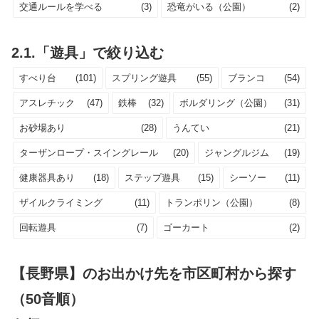
交通ルールを学べる
(3)
恐竜がいる（公園）
(2)
2.1.「遊具」で絞り込む
すべり台
(101)
スプリング遊具
(55)
ブランコ
(54)
アスレチック
(47)
鉄棒
(32)
ボルダリング（公園）
(31)
お砂場あり
(28)
うんてい
(21)
ターザンロープ・スイングレール
(20)
ジャングルジム
(19)
健康器具あり
(18)
ステップ遊具
(15)
シーソー
(11)
ザイルクライミング
(11)
トランポリン（公園）
(8)
回転遊具
(7)
ゴーカート
(2)
【長野県】のお出かけ先を市区町村から探す
（50音順）