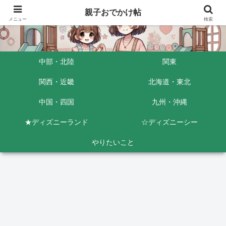
親子おでかけ帖
メニュー
検索
中部・北陸
関東
関西・近畿
北海道・東北
中国・四国
九州・沖縄
★ディズニーランド
☆ディズニーシー
やりたいこと