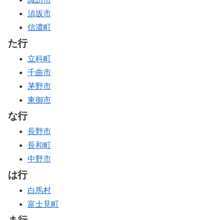
須坂市
信濃町
た行
立科町
千曲市
茅野市
東御市
な行
長野市
長和町
中野市
は行
白馬村
富士見町