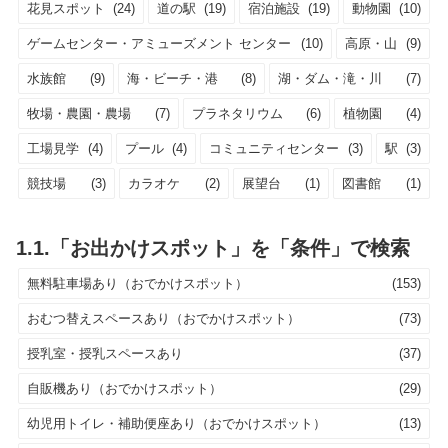
花見スポット
(24)
道の駅
(19)
宿泊施設
(19)
動物園
(10)
ゲームセンター・アミューズメント センター
(10)
高原・山
(9)
水族館
(9)
海・ビーチ・港
(8)
湖・ダム・滝・川
(7)
牧場・農園・農場
(7)
プラネタリウム
(6)
植物園
(4)
工場見学
(4)
プール
(4)
コミュニティセンター
(3)
駅
(3)
競技場
(3)
カラオケ
(2)
展望台
(1)
図書館
(1)
1.1.「お出かけスポット」を「条件」で検索
無料駐車場あり（おでかけスポット）
(153)
おむつ替えスペースあり（おでかけスポット）
(73)
授乳室・授乳スペースあり
(37)
自販機あり（おでかけスポット）
(29)
幼児用トイレ・補助便座あり（おでかけスポット）
(13)