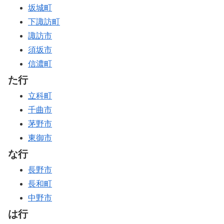
坂城町
下諏訪町
諏訪市
須坂市
信濃町
た行
立科町
千曲市
茅野市
東御市
な行
長野市
長和町
中野市
は行