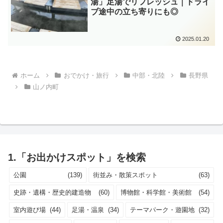
湯」足湯でリフレッシュ｜ドライ
ブ途中の立ち寄りにも◎
2025.01.20
ホーム
おでかけ・旅行
中部・北陸
長野県
山ノ内町
1.「お出かけスポット」を検索
公園
(139)
街並み・散策スポット
(63)
史跡・遺構・歴史的建造物
(60)
博物館・科学館・美術館
(54)
室内遊び場
(44)
足湯・温泉
(34)
テーマパーク・遊園地
(32)