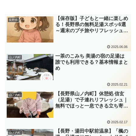
【保存版】子どもと一緒に楽しめ
長野県
る！長野県の無料足湯スポッ6選
～週末のプチ旅やリフレッシュに
ぴったり～
2025.06.06
一茶のこみち 美湯の宿の足湯は
山ノ内町
誰でも利用できる？基本情報まと
め
2025.02.21
【長野県山ノ内町】休憩処 信玄
山ノ内町
（足湯）で子連れリフレッシュ｜
無料でほっと一息できる立ち寄り
旅に
2025.02.17
【長野・湯田中駅前温泉】「楓の
山ノ内町