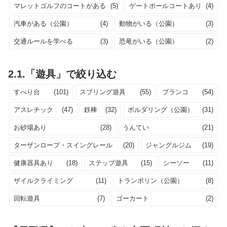
マレットゴルフのコートがある
(5)
ゲートボールコートあり
(4)
汽車がある（公園）
(4)
動物がいる（公園）
(3)
交通ルールを学べる
(3)
恐竜がいる（公園）
(2)
2.1.「遊具」で絞り込む
すべり台
(101)
スプリング遊具
(55)
ブランコ
(54)
アスレチック
(47)
鉄棒
(32)
ボルダリング（公園）
(31)
お砂場あり
(28)
うんてい
(21)
ターザンロープ・スイングレール
(20)
ジャングルジム
(19)
健康器具あり
(18)
ステップ遊具
(15)
シーソー
(11)
ザイルクライミング
(11)
トランポリン（公園）
(8)
回転遊具
(7)
ゴーカート
(2)