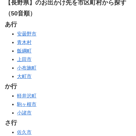
【長野県】のお出かけ先を市区町村から探す
（50音順）
あ行
安曇野市
青木村
飯綱町
上田市
小布施町
大町市
か行
軽井沢町
駒ヶ根市
小諸市
さ行
佐久市