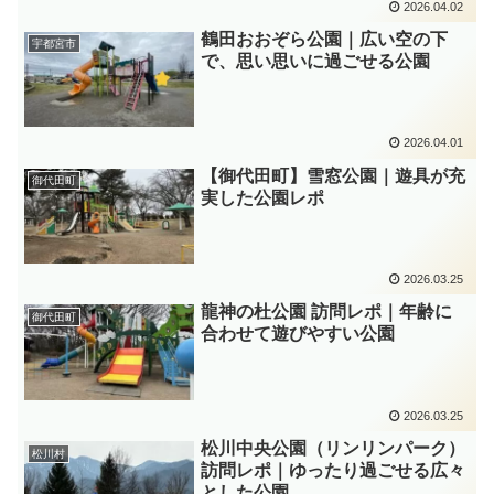
2026.04.02
鶴田おおぞら公園｜広い空の下
宇都宮市
で、思い思いに過ごせる公園
2026.04.01
【御代田町】雪窓公園｜遊具が充
御代田町
実した公園レポ
2026.03.25
龍神の杜公園 訪問レポ｜年齢に
御代田町
合わせて遊びやすい公園
2026.03.25
松川中央公園（リンリンパーク）
松川村
訪問レポ｜ゆったり過ごせる広々
とした公園