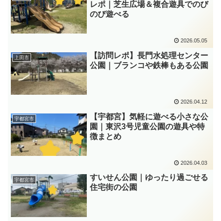
レポ｜芝生広場＆複合遊具でのび
のび遊べる
2026.05.05
【訪問レポ】長門水処理センター
上田市
公園｜ブランコや鉄棒もある公園
2026.04.12
【宇都宮】気軽に遊べる小さな公
宇都宮市
園｜東沢3号児童公園の遊具や特
徴まとめ
2026.04.03
すいせん公園｜ゆったり過ごせる
宇都宮市
住宅街の公園