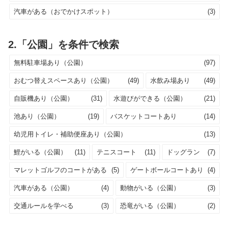
汽車がある（おでかけスポット）
(3)
2.「公園」を条件で検索
無料駐車場あり（公園）
(97)
おむつ替えスペースあり（公園）
(49)
水飲み場あり
(49)
自販機あり（公園）
(31)
水遊びができる（公園）
(21)
池あり（公園）
(19)
バスケットコートあり
(14)
幼児用トイレ・補助便座あり（公園）
(13)
鯉がいる（公園）
(11)
テニスコート
(11)
ドッグラン
(7)
マレットゴルフのコートがある
(5)
ゲートボールコートあり
(4)
汽車がある（公園）
(4)
動物がいる（公園）
(3)
交通ルールを学べる
(3)
恐竜がいる（公園）
(2)