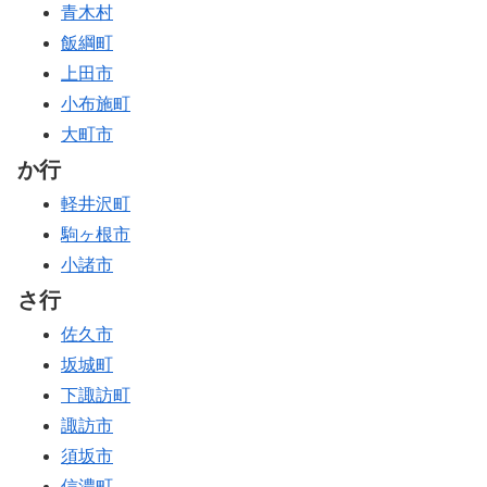
青木村
飯綱町
上田市
小布施町
大町市
か行
軽井沢町
駒ヶ根市
小諸市
さ行
佐久市
坂城町
下諏訪町
諏訪市
須坂市
信濃町