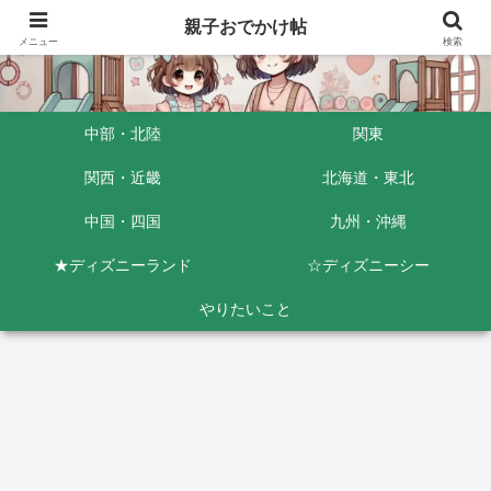
親子おでかけ帖
メニュー
検索
中部・北陸
関東
関西・近畿
北海道・東北
中国・四国
九州・沖縄
★ディズニーランド
☆ディズニーシー
やりたいこと