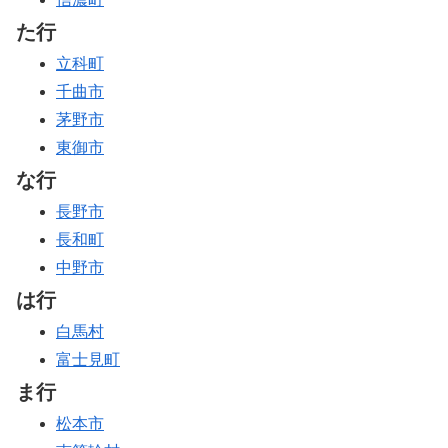
た行
立科町
千曲市
茅野市
東御市
な行
長野市
長和町
中野市
は行
白馬村
富士見町
ま行
松本市