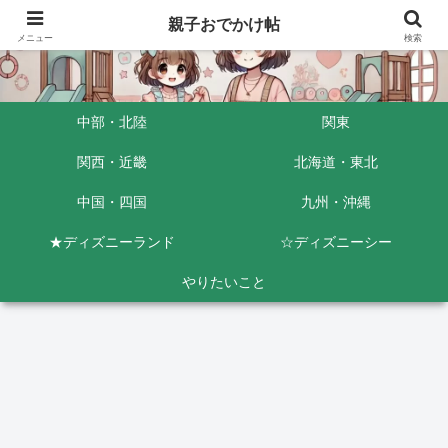
親子おでかけ帖
メニュー
検索
中部・北陸
関東
関西・近畿
北海道・東北
中国・四国
九州・沖縄
★ディズニーランド
☆ディズニーシー
やりたいこと