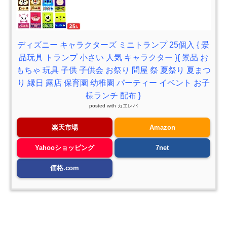
ディズニー キャラクターズ ミニトランプ 25個入 { 景
品玩具 トランプ 小さい 人気 キャラクター }{ 景品 お
もちゃ 玩具 子供 子供会 お祭り 問屋 祭 夏祭り 夏まつ
り 縁日 露店 保育園 幼稚園 パーティー イベント お子
様ランチ 配布 }
posted with
カエレバ
楽天市場
Amazon
Yahooショッピング
7net
価格.com