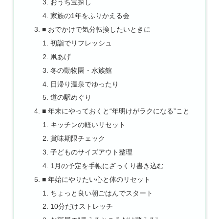
おうち宝探し
家族の1年をふりかえる会
■ おでかけで気分転換したいときに
初詣でリフレッシュ
凧あげ
冬の動物園・水族館
日帰り温泉でゆったり
道の駅めぐり
■ 年末にやっておくと“年明けがラクになる”こと
キッチンの軽いリセット
賞味期限チェック
子どものサイズアウト整理
1月の予定を手帳にざっくり書き込む
■ 年始にやりたい心と体のリセット
ちょっと良い朝ごはんでスタート
10分だけストレッチ