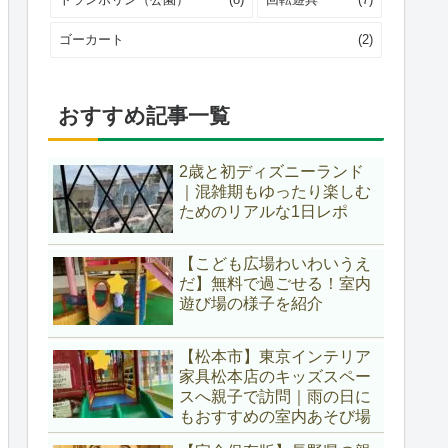
ゴーカート
(2)
おすすめ記事一覧
2歳と初ディズニーランド
｜混雑期もゆったり楽しむ
ためのリアルな1日レポ
【こども広場わいわいうえ
だ】無料で過ごせる！室内
遊び場の様子を紹介
【松本市】東京インテリア
家具松本店のキッズスペー
スへ親子で訪問｜雨の日に
もおすすめの室内あそび場