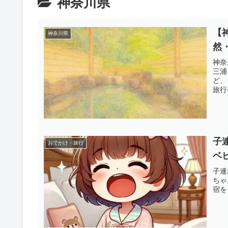
神奈川県
【
神奈川県
然
神奈
三浦
ど、
旅行
子
おでかけ・旅行
ベ
子連
ちゃ
宿を