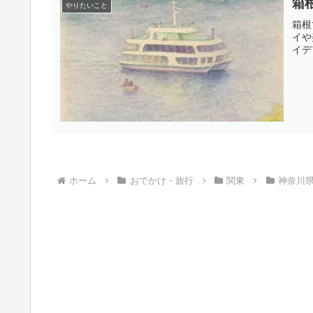
箱
やりたいこと
箱根
イや
イデ
ホーム
おでかけ・旅行
関東
神奈川