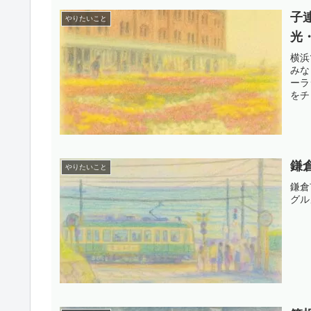
子
やりたいこと
光
横浜
みな
ーラ
をチ
鎌
やりたいこと
鎌倉
グル