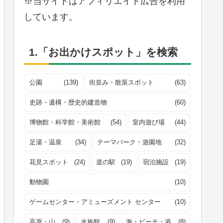
※当サイトはアフィリエイト広告を利用
しています。
1.「お出かけスポット」を検索
公園
(139)
街並み・散策スポット
(63)
史跡・遺構・歴史的建造物
(60)
博物館・科学館・美術館
(54)
室内遊び場
(44)
足湯・温泉
(34)
テーマパーク・遊園地
(32)
花見スポット
(24)
道の駅
(19)
宿泊施設
(19)
動物園
(10)
ゲームセンター・アミューズメント センター
(10)
高原・山
(9)
水族館
(9)
海・ビーチ・港
(8)