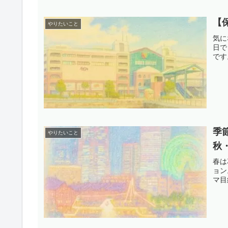
【
やりたいこと
気に
日で
です
季
やりたいこと
秋
春は
ョン
マ目