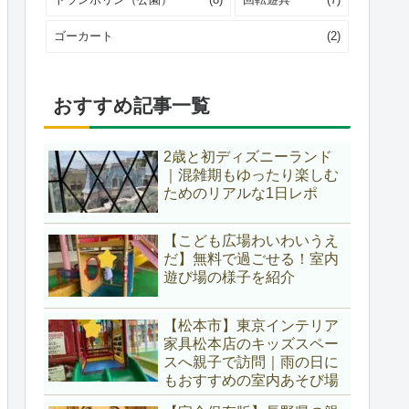
ゴーカート
(2)
おすすめ記事一覧
2歳と初ディズニーランド
｜混雑期もゆったり楽しむ
ためのリアルな1日レポ
【こども広場わいわいうえ
だ】無料で過ごせる！室内
遊び場の様子を紹介
【松本市】東京インテリア
家具松本店のキッズスペー
スへ親子で訪問｜雨の日に
もおすすめの室内あそび場