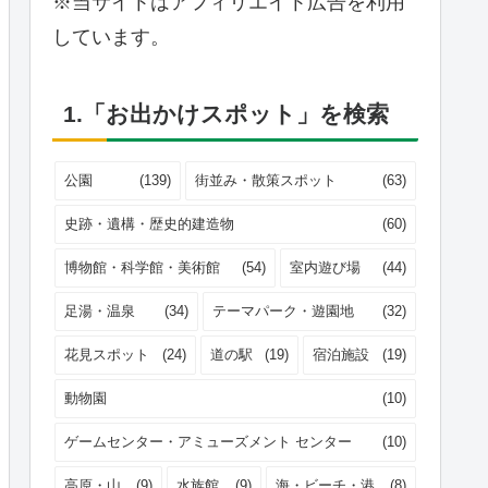
※当サイトはアフィリエイト広告を利用
しています。
1.「お出かけスポット」を検索
公園
(139)
街並み・散策スポット
(63)
史跡・遺構・歴史的建造物
(60)
博物館・科学館・美術館
(54)
室内遊び場
(44)
足湯・温泉
(34)
テーマパーク・遊園地
(32)
花見スポット
(24)
道の駅
(19)
宿泊施設
(19)
動物園
(10)
ゲームセンター・アミューズメント センター
(10)
高原・山
(9)
水族館
(9)
海・ビーチ・港
(8)