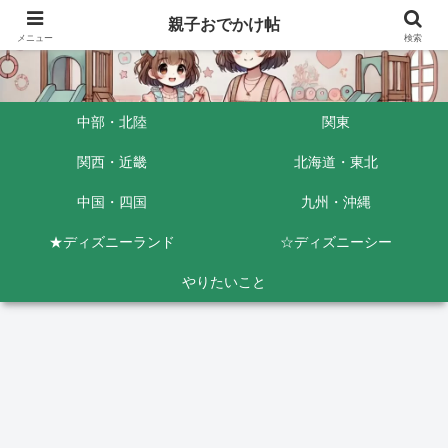
親子おでかけ帖
メニュー
検索
中部・北陸
関東
関西・近畿
北海道・東北
中国・四国
九州・沖縄
★ディズニーランド
☆ディズニーシー
やりたいこと