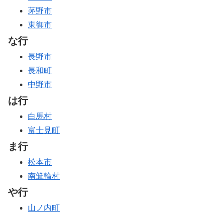
茅野市
東御市
な行
長野市
長和町
中野市
は行
白馬村
富士見町
ま行
松本市
南箕輪村
や行
山ノ内町