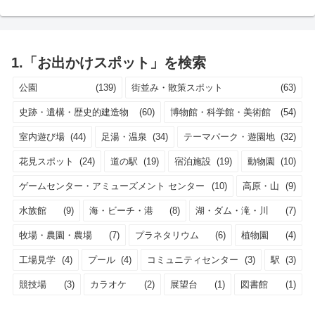
1.「お出かけスポット」を検索
公園
(139)
街並み・散策スポット
(63)
史跡・遺構・歴史的建造物
(60)
博物館・科学館・美術館
(54)
室内遊び場
(44)
足湯・温泉
(34)
テーマパーク・遊園地
(32)
花見スポット
(24)
道の駅
(19)
宿泊施設
(19)
動物園
(10)
ゲームセンター・アミューズメント センター
(10)
高原・山
(9)
水族館
(9)
海・ビーチ・港
(8)
湖・ダム・滝・川
(7)
牧場・農園・農場
(7)
プラネタリウム
(6)
植物園
(4)
工場見学
(4)
プール
(4)
コミュニティセンター
(3)
駅
(3)
競技場
(3)
カラオケ
(2)
展望台
(1)
図書館
(1)