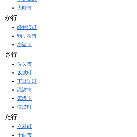
大町市
か行
軽井沢町
駒ヶ根市
小諸市
さ行
佐久市
坂城町
下諏訪町
諏訪市
須坂市
信濃町
た行
立科町
千曲市