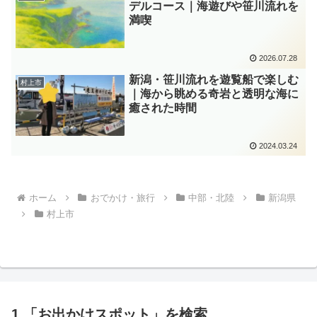
デルコース｜海遊びや笹川流れを
満喫
2026.07.28
新潟・笹川流れを遊覧船で楽しむ
村上市
｜海から眺める奇岩と透明な海に
癒された時間
2024.03.24
ホーム
おでかけ・旅行
中部・北陸
新潟県
村上市
1.「お出かけスポット」を検索