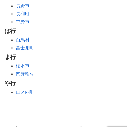
長野市
長和町
中野市
は行
白馬村
富士見町
ま行
松本市
南箕輪村
や行
山ノ内町