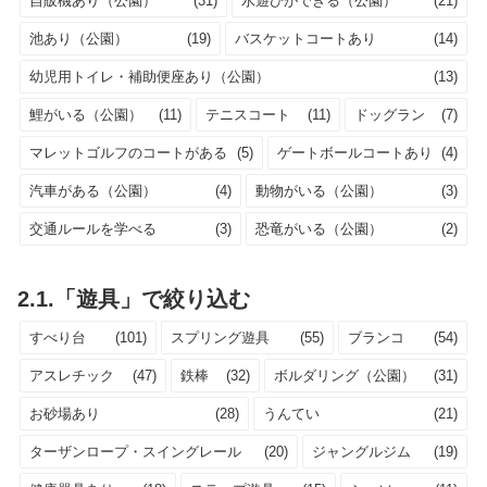
自販機あり（公園）
(31)
水遊びができる（公園）
(21)
池あり（公園）
(19)
バスケットコートあり
(14)
幼児用トイレ・補助便座あり（公園）
(13)
鯉がいる（公園）
(11)
テニスコート
(11)
ドッグラン
(7)
マレットゴルフのコートがある
(5)
ゲートボールコートあり
(4)
汽車がある（公園）
(4)
動物がいる（公園）
(3)
交通ルールを学べる
(3)
恐竜がいる（公園）
(2)
2.1.「遊具」で絞り込む
すべり台
(101)
スプリング遊具
(55)
ブランコ
(54)
アスレチック
(47)
鉄棒
(32)
ボルダリング（公園）
(31)
お砂場あり
(28)
うんてい
(21)
ターザンロープ・スイングレール
(20)
ジャングルジム
(19)