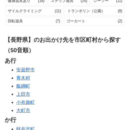
健康器具あり
(18)
ステップ遊具
(15)
シーソー
(11)
ザイルクライミング
(11)
トランポリン（公園）
(8)
回転遊具
(7)
ゴーカート
(2)
【長野県】のお出かけ先を市区町村から探す
（50音順）
あ行
安曇野市
青木村
飯綱町
上田市
小布施町
大町市
か行
軽井沢町