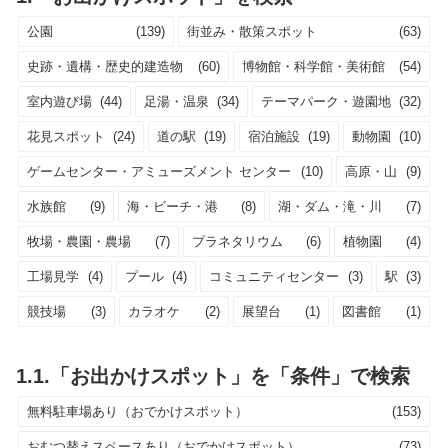
公園
(139)
街並み・散策スポット
(63)
史跡・遺構・歴史的建造物
(60)
博物館・科学館・美術館
(54)
室内遊び場
(44)
足湯・温泉
(34)
テーマパーク・遊園地
(32)
花見スポット
(24)
道の駅
(19)
宿泊施設
(19)
動物園
(10)
ゲームセンター・アミューズメント センター
(10)
高原・山
(9)
水族館
(9)
海・ビーチ・港
(8)
湖・ダム・滝・川
(7)
牧場・農園・農場
(7)
プラネタリウム
(6)
植物園
(4)
工場見学
(4)
プール
(4)
コミュニティセンター
(3)
駅
(3)
競技場
(3)
カラオケ
(2)
展望台
(1)
図書館
(1)
1.1.「お出かけスポット」を「条件」で検索
無料駐車場あり（おでかけスポット）
(153)
おむつ替えスペースあり（おでかけスポット）
(73)