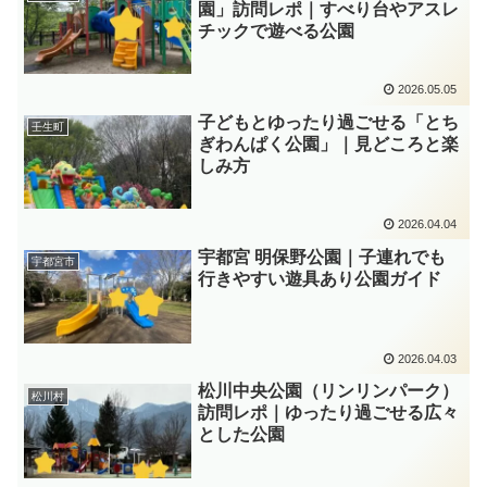
園」訪問レポ｜すべり台やアスレ
チックで遊べる公園
2026.05.05
子どもとゆったり過ごせる「とち
壬生町
ぎわんぱく公園」｜見どころと楽
しみ方
2026.04.04
宇都宮 明保野公園｜子連れでも
宇都宮市
行きやすい遊具あり公園ガイド
2026.04.03
松川中央公園（リンリンパーク）
松川村
訪問レポ｜ゆったり過ごせる広々
とした公園