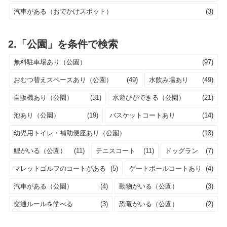
汽車がある（おでかけスポット）
(3)
2.「公園」を条件で検索
無料駐車場あり（公園）
(97)
おむつ替えスペースあり（公園）
(49)
水飲み場あり
(49)
自販機あり（公園）
(31)
水遊びができる（公園）
(21)
池あり（公園）
(19)
バスケットコートあり
(14)
幼児用トイレ・補助便座あり（公園）
(13)
鯉がいる（公園）
(11)
テニスコート
(11)
ドッグラン
(7)
マレットゴルフのコートがある
(5)
ゲートボールコートあり
(4)
汽車がある（公園）
(4)
動物がいる（公園）
(3)
交通ルールを学べる
(3)
恐竜がいる（公園）
(2)