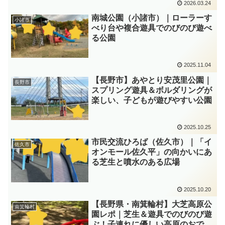
2026.03.24
南城公園（小諸市）｜ローラーす
小諸市
べり台や複合遊具でのびのび遊べ
る公園
2025.11.04
【長野市】あやとり安茂里公園｜
長野市
スプリング遊具＆ボルダリングが
楽しい、子どもが遊びやすい公園
2025.10.25
市民交流ひろば（佐久市）｜「イ
佐久市
オンモール佐久平」の向かいにあ
る芝生と噴水のある広場
2025.10.20
【長野県・南箕輪村】大芝高原公
南箕輪村
園レポ｜芝生＆遊具でのびのび遊
ぶ！子連れに優しい高原のおでか