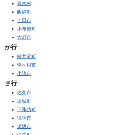
青木村
飯綱町
上田市
小布施町
大町市
か行
軽井沢町
駒ヶ根市
小諸市
さ行
佐久市
坂城町
下諏訪町
諏訪市
須坂市
信濃町