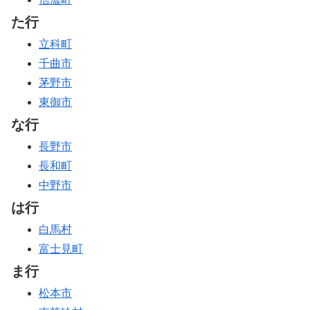
た行
立科町
千曲市
茅野市
東御市
な行
長野市
長和町
中野市
は行
白馬村
富士見町
ま行
松本市