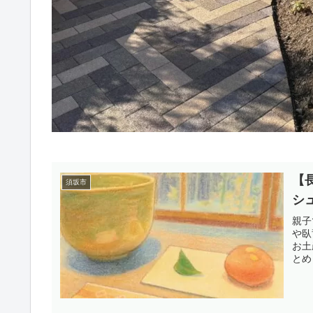
【
須坂市
シ
親子
や臥
お土
とめ