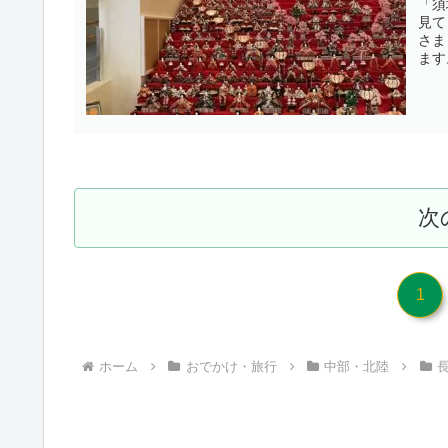
「須
見て
さま
ます
次
1
ホーム
おでかけ・旅行
中部・北陸