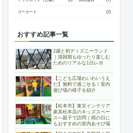
ゴーカート
(2)
おすすめ記事一覧
2歳と初ディズニーランド
｜混雑期もゆったり楽しむ
ためのリアルな1日レポ
【こども広場わいわいうえ
だ】無料で過ごせる！室内
遊び場の様子を紹介
【松本市】東京インテリア
家具松本店のキッズスペー
スへ親子で訪問｜雨の日に
もおすすめの室内あそび場