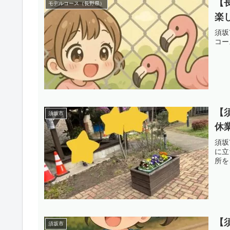
【
モデルコース（長野県）
楽
須坂
コー
【
須坂市
休
須坂
に立
所を
【
須坂市