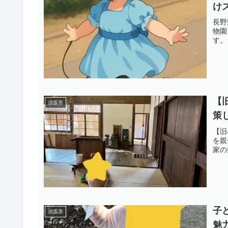
け
長野
物園
す。
【
須坂市
策
【旧
を親
家の
子
須坂市
魅