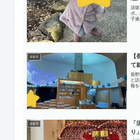
須坂
ポ。
子連
【
須坂市
て
長野
と訪
報を
「
須坂市
り