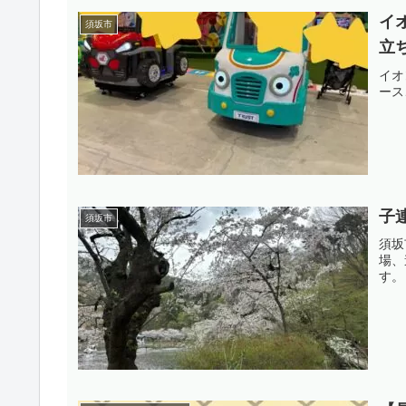
イ
須坂市
立
イオ
ース
子
須坂市
須坂
場、
す。