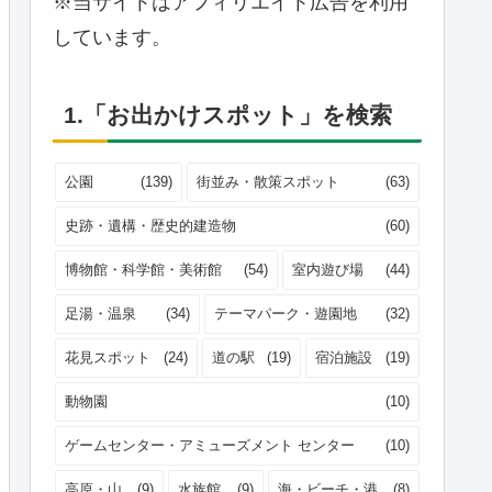
※当サイトはアフィリエイト広告を利用
しています。
1.「お出かけスポット」を検索
公園
(139)
街並み・散策スポット
(63)
史跡・遺構・歴史的建造物
(60)
博物館・科学館・美術館
(54)
室内遊び場
(44)
足湯・温泉
(34)
テーマパーク・遊園地
(32)
花見スポット
(24)
道の駅
(19)
宿泊施設
(19)
動物園
(10)
ゲームセンター・アミューズメント センター
(10)
高原・山
(9)
水族館
(9)
海・ビーチ・港
(8)