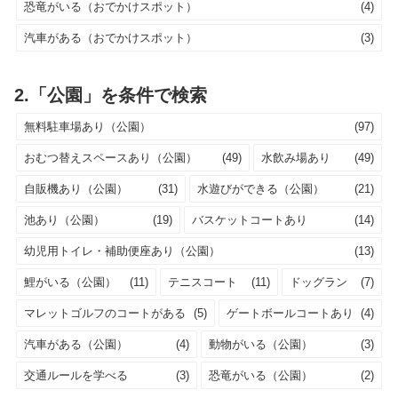
恐竜がいる（おでかけスポット）
(4)
汽車がある（おでかけスポット）
(3)
2.「公園」を条件で検索
無料駐車場あり（公園）
(97)
おむつ替えスペースあり（公園）
(49)
水飲み場あり
(49)
自販機あり（公園）
(31)
水遊びができる（公園）
(21)
池あり（公園）
(19)
バスケットコートあり
(14)
幼児用トイレ・補助便座あり（公園）
(13)
鯉がいる（公園）
(11)
テニスコート
(11)
ドッグラン
(7)
マレットゴルフのコートがある
(5)
ゲートボールコートあり
(4)
汽車がある（公園）
(4)
動物がいる（公園）
(3)
交通ルールを学べる
(3)
恐竜がいる（公園）
(2)