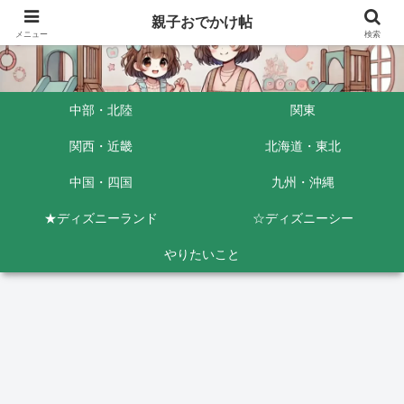
親子おでかけ帖
メニュー
検索
中部・北陸
関東
関西・近畿
北海道・東北
中国・四国
九州・沖縄
★ディズニーランド
☆ディズニーシー
やりたいこと