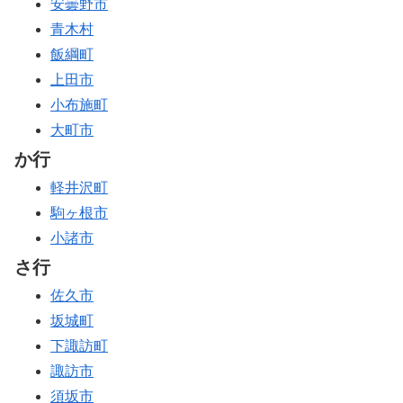
安曇野市
青木村
飯綱町
上田市
小布施町
大町市
か行
軽井沢町
駒ヶ根市
小諸市
さ行
佐久市
坂城町
下諏訪町
諏訪市
須坂市