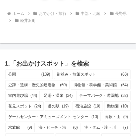
へ
ホーム
おでかけ・旅行
中部・北陸
長野県
軽井沢町
1.「お出かけスポット」を検索
公園
(139)
街並み・散策スポット
(63)
史跡・遺構・歴史的建造物
(60)
博物館・科学館・美術館
(54)
室内遊び場
(44)
足湯・温泉
(34)
テーマパーク・遊園地
(32)
花見スポット
(24)
道の駅
(19)
宿泊施設
(19)
動物園
(10)
ゲームセンター・アミューズメント センター
(10)
高原・山
(9)
水族館
(9)
海・ビーチ・港
(8)
湖・ダム・滝・川
(7)