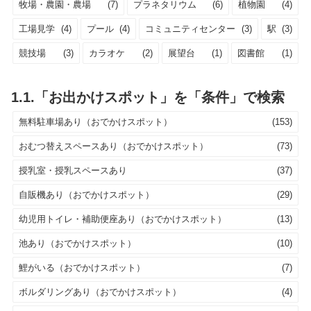
牧場・農園・農場
(7)
プラネタリウム
(6)
植物園
(4)
工場見学
(4)
プール
(4)
コミュニティセンター
(3)
駅
(3)
競技場
(3)
カラオケ
(2)
展望台
(1)
図書館
(1)
1.1.「お出かけスポット」を「条件」で検索
無料駐車場あり（おでかけスポット）
(153)
おむつ替えスペースあり（おでかけスポット）
(73)
授乳室・授乳スペースあり
(37)
自販機あり（おでかけスポット）
(29)
幼児用トイレ・補助便座あり（おでかけスポット）
(13)
池あり（おでかけスポット）
(10)
鯉がいる（おでかけスポット）
(7)
ボルダリングあり（おでかけスポット）
(4)