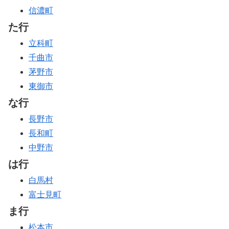
信濃町
た行
立科町
千曲市
茅野市
東御市
な行
長野市
長和町
中野市
は行
白馬村
富士見町
ま行
松本市