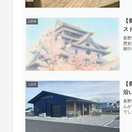
【
上田市
ス
長野
歴史
旅行
【
上田市
沿
長野
んが
でし