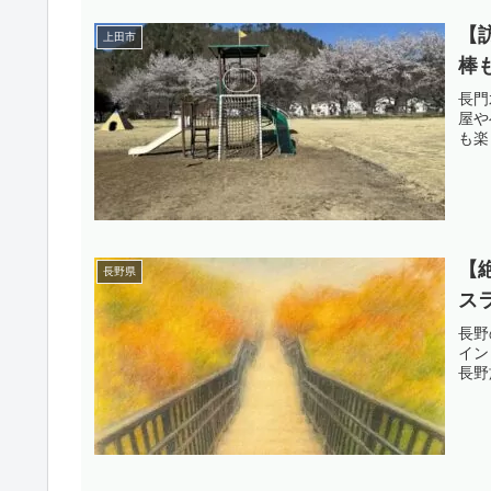
【
上田市
棒
長門
屋や
も楽
【
長野県
ス
長野
イン
長野