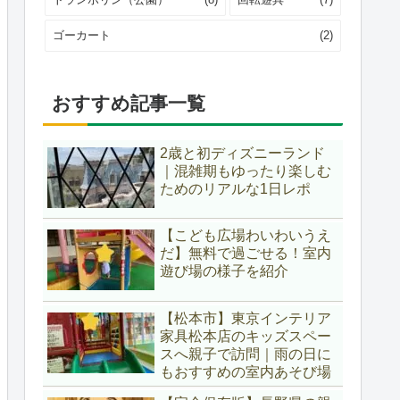
ゴーカート
(2)
おすすめ記事一覧
2歳と初ディズニーランド
｜混雑期もゆったり楽しむ
ためのリアルな1日レポ
【こども広場わいわいうえ
だ】無料で過ごせる！室内
遊び場の様子を紹介
【松本市】東京インテリア
家具松本店のキッズスペー
スへ親子で訪問｜雨の日に
もおすすめの室内あそび場