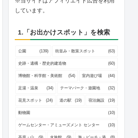
※当サイトはアフィリエイト広告を利用
しています。
1.「お出かけスポット」を検索
公園
(139)
街並み・散策スポット
(63)
史跡・遺構・歴史的建造物
(60)
博物館・科学館・美術館
(54)
室内遊び場
(44)
足湯・温泉
(34)
テーマパーク・遊園地
(32)
花見スポット
(24)
道の駅
(19)
宿泊施設
(19)
動物園
(10)
ゲームセンター・アミューズメント センター
(10)
高原・山
(9)
水族館
(9)
海・ビーチ・港
(8)