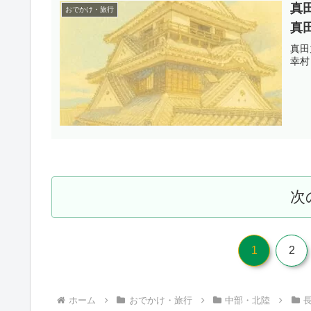
真
おでかけ・旅行
真
真田
幸村
次
1
2
ホーム
おでかけ・旅行
中部・北陸