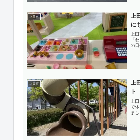
上
上田市
に
上田
「わ
の日
上
上田市
ト
上田
で体
まし