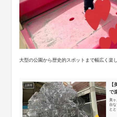
大型の公園から歴史的スポットまで幅広く楽
【
上田市
で
美ヶ
台な
とと