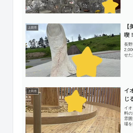
【
上田市
喫
長野
2,
せた
イ
上田市
じ
イオ
料の
雰囲
場を