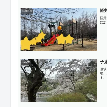
軽
軽井沢町
軽井
に加
子
須坂市
須坂
場、
す。