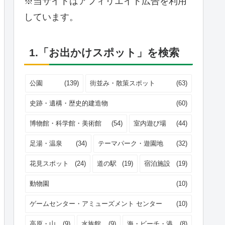
※当サイトはアフィリエイト広告を利用
しています。
1.「お出かけスポット」を検索
公園
(139)
街並み・散策スポット
(63)
史跡・遺構・歴史的建造物
(60)
博物館・科学館・美術館
(54)
室内遊び場
(44)
足湯・温泉
(34)
テーマパーク・遊園地
(32)
花見スポット
(24)
道の駅
(19)
宿泊施設
(19)
動物園
(10)
ゲームセンター・アミューズメント センター
(10)
高原・山
(9)
水族館
(9)
海・ビーチ・港
(8)