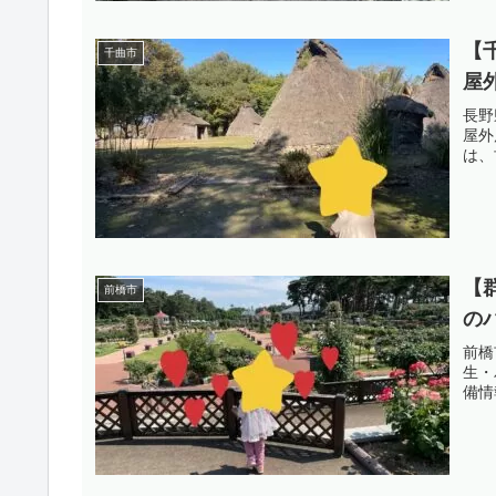
【
千曲市
屋
長野
屋外
は、
【
前橋市
の
前橋
生・
備情