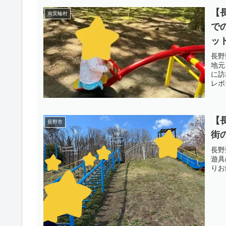
【
南箕輪村
で
ッ
長野
地元
に訪
レポ
【
長野市
街
長野
遊具
りお