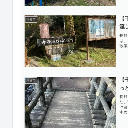
【
千曲市
流
長野
は、
散策
【
千曲市
っ
長野
な、
け自
すめ