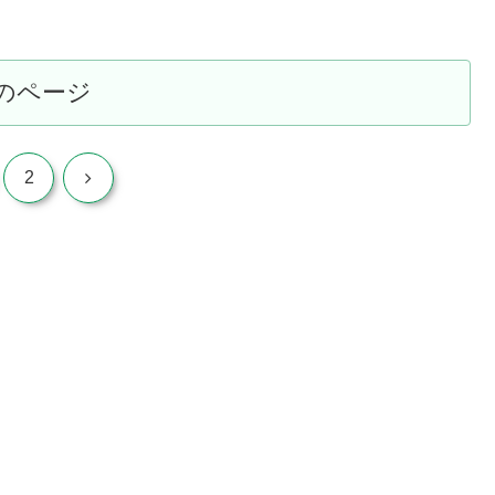
のページ
次
2
へ