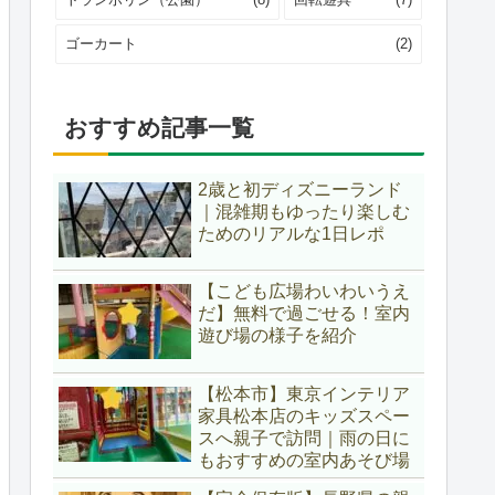
ゴーカート
(2)
おすすめ記事一覧
2歳と初ディズニーランド
｜混雑期もゆったり楽しむ
ためのリアルな1日レポ
【こども広場わいわいうえ
だ】無料で過ごせる！室内
遊び場の様子を紹介
【松本市】東京インテリア
家具松本店のキッズスペー
スへ親子で訪問｜雨の日に
もおすすめの室内あそび場