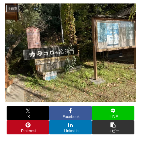
千曲市
X
Facebook
LINE
Pinterest
LinkedIn
コピー