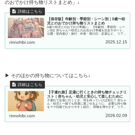
のおでかけ持ち物リストまとめ」↓
【保存版】年齢別・季節別・シーン別｜0歳〜幼
児とのおでかけ持ち物リストまとめ
0歳〜幼児とのおでかけ準備に。 【年齢別・季節別・シー
ン別】赤ちゃん〜幼児とのお出かけ準備を完全サポート。
公園・室内遊び・旅行・外食・雨の日・足湯など、 リアル
な体験をもとに「あると便利な持ち物」をママ目線でまと
めました。
2025.12.15
rinnohibi.com
▶ そのほかの持ち物についてはこちら↓
【子連れ旅】足湯に行くときの持ち物チェックリ
スト｜赤ちゃん・幼児と安心して楽しむために
子連れで足湯に行くとき、何を持っていけば安心？ 赤ちゃ
ん・幼児と一緒でも快適に過ごせるように、 必要な持ち物
をママ目線でわかりやすく紹介。 荷物を増やさず、リラッ
クスできるコツもあわせてチェック！
2026.02.09
rinnohibi.com