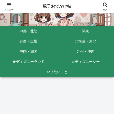
親子おでかけ帖
メニュー
検索
中部・北陸
関東
関西・近畿
北海道・東北
中国・四国
九州・沖縄
★ディズニーランド
☆ディズニーシー
やりたいこと