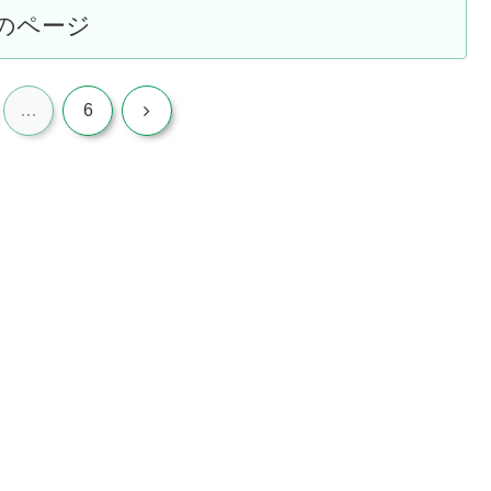
のページ
次
…
6
へ