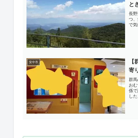
と
長野
つ、
で気
【
安中市
寄
群馬
おむ
係で
した