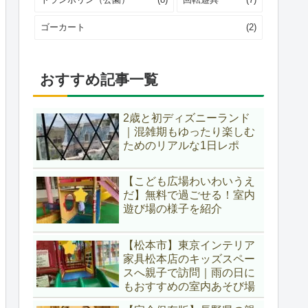
ゴーカート
(2)
おすすめ記事一覧
2歳と初ディズニーランド
｜混雑期もゆったり楽しむ
ためのリアルな1日レポ
【こども広場わいわいうえ
だ】無料で過ごせる！室内
遊び場の様子を紹介
【松本市】東京インテリア
家具松本店のキッズスペー
スへ親子で訪問｜雨の日に
もおすすめの室内あそび場