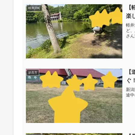
【
軽井沢町
楽
軽井
ど、
さん
【
妙高市
ぐ
新潟
途中