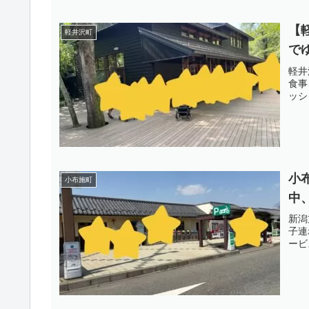
【
軽井沢町
で
軽井
食事
ッシ
小
小布施町
中
新潟
子連
ービ