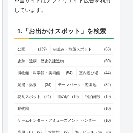
※当サイトはアフィリエイト広告を利用
しています。
1.「お出かけスポット」を検索
公園
(139)
街並み・散策スポット
(63)
史跡・遺構・歴史的建造物
(60)
博物館・科学館・美術館
(54)
室内遊び場
(44)
足湯・温泉
(34)
テーマパーク・遊園地
(32)
花見スポット
(24)
道の駅
(19)
宿泊施設
(19)
動物園
(10)
ゲームセンター・アミューズメント センター
(10)
高原・山
(9)
水族館
(9)
海・ビーチ・港
(8)