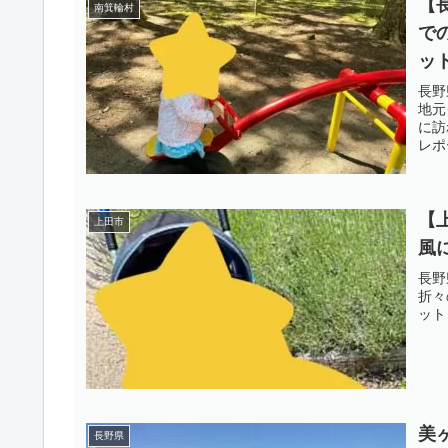
【
南箕輪村
で
ッ
長野
地元
に訪
レポ
【
上田市
風
長野
折々
ット
美
長野県