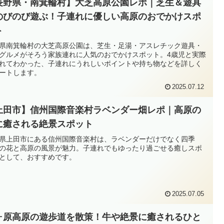
長野県・南箕輪村】大芝高原公園レポ｜芝生＆遊具
のびのび遊ぶ！子連れに優しい高原のおでかけスポ
ト
県南箕輪村の大芝高原公園は、芝生・足湯・アスレチック遊具・
グルメがそろう家族連れに人気のおでかけスポット。4歳児と実際
れてわかった、子連れにうれしいポイントや持ち物などを詳しく
ートします。
2025.07.12
上田市】信州国際音楽村ラベンダー畑レポ｜高原の
に癒される絶景スポット
県上田市にある信州国際音楽村は、ラベンダーだけでなく四季
の花と高原の風景が魅力。子連れでもゆったり過ごせる癒しスポ
として、おすすめです。
2025.07.05
ヶ原高原の遊歩道を散策！牛や絶景に癒されるひと