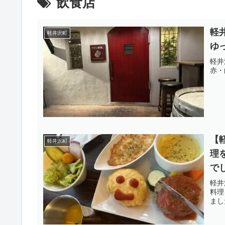
飲食店
軽
軽井沢町
ゆ
軽井
赤・
【
軽井沢町
理
で
軽井
料理
まし