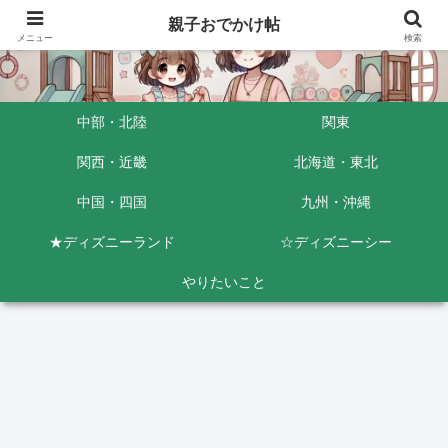
親子おでかけ帖
メニュー
検索
中部・北陸
関東
関西・近畿
北海道・東北
中国・四国
九州・沖縄
★ディズニーランド
☆ディズニーシー
やりたいこと