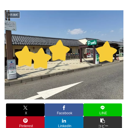
小布施町
X
Facebook
LINE
Pinterest
LinkedIn
コピー