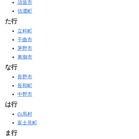
須坂市
信濃町
た行
立科町
千曲市
茅野市
東御市
な行
長野市
長和町
中野市
は行
白馬村
富士見町
ま行