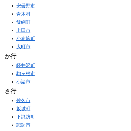
安曇野市
青木村
飯綱町
上田市
小布施町
大町市
か行
軽井沢町
駒ヶ根市
小諸市
さ行
佐久市
坂城町
下諏訪町
諏訪市