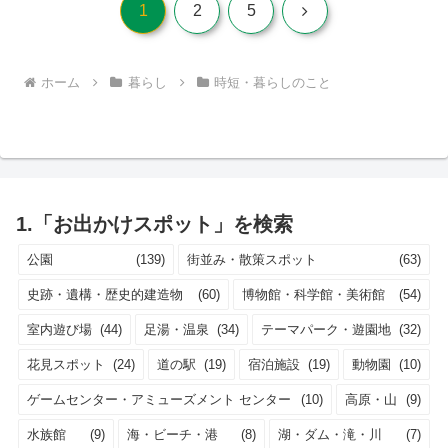
次
1
2
5
へ
ホーム
暮らし
時短・暮らしのこと
1.「お出かけスポット」を検索
公園
(139)
街並み・散策スポット
(63)
史跡・遺構・歴史的建造物
(60)
博物館・科学館・美術館
(54)
室内遊び場
(44)
足湯・温泉
(34)
テーマパーク・遊園地
(32)
花見スポット
(24)
道の駅
(19)
宿泊施設
(19)
動物園
(10)
ゲームセンター・アミューズメント センター
(10)
高原・山
(9)
水族館
(9)
海・ビーチ・港
(8)
湖・ダム・滝・川
(7)