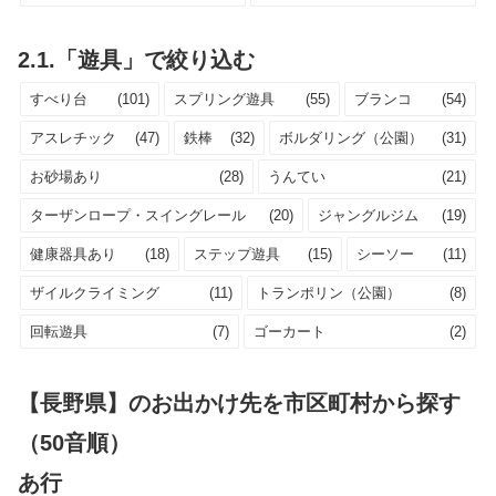
2.1.「遊具」で絞り込む
すべり台
(101)
スプリング遊具
(55)
ブランコ
(54)
アスレチック
(47)
鉄棒
(32)
ボルダリング（公園）
(31)
お砂場あり
(28)
うんてい
(21)
ターザンロープ・スイングレール
(20)
ジャングルジム
(19)
健康器具あり
(18)
ステップ遊具
(15)
シーソー
(11)
ザイルクライミング
(11)
トランポリン（公園）
(8)
回転遊具
(7)
ゴーカート
(2)
【長野県】のお出かけ先を市区町村から探す
（50音順）
あ行