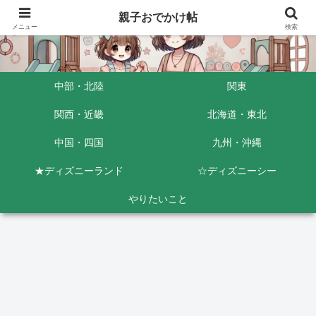
親子おでかけ帖
メニュー
検索
中部・北陸
関東
関西・近畿
北海道・東北
中国・四国
九州・沖縄
★ディズニーランド
☆ディズニーシー
やりたいこと