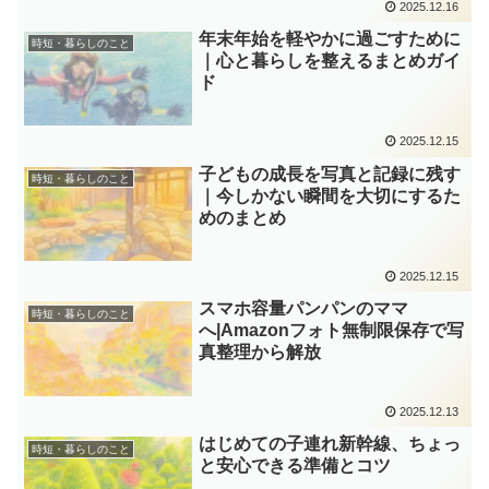
2025.12.16
年末年始を軽やかに過ごすために
時短・暮らしのこと
｜心と暮らしを整えるまとめガイ
ド
2025.12.15
子どもの成長を写真と記録に残す
時短・暮らしのこと
｜今しかない瞬間を大切にするた
めのまとめ
2025.12.15
スマホ容量パンパンのママ
時短・暮らしのこと
へ|Amazonフォト無制限保存で写
真整理から解放
2025.12.13
はじめての子連れ新幹線、ちょっ
時短・暮らしのこと
と安心できる準備とコツ