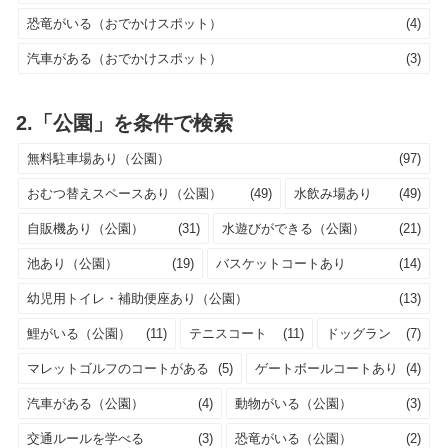
恐竜がいる（おでかけスポット）
(4)
汽車がある（おでかけスポット）
(3)
2.「公園」を条件で検索
無料駐車場あり（公園）
(97)
おむつ替えスペースあり（公園）
(49)
水飲み場あり
(49)
自販機あり（公園）
(31)
水遊びができる（公園）
(21)
池あり（公園）
(19)
バスケットコートあり
(14)
幼児用トイレ・補助便座あり（公園）
(13)
鯉がいる（公園）
(11)
テニスコート
(11)
ドッグラン
(7)
マレットゴルフのコートがある
(5)
ゲートボールコートあり
(4)
汽車がある（公園）
(4)
動物がいる（公園）
(3)
交通ルールを学べる
(3)
恐竜がいる（公園）
(2)