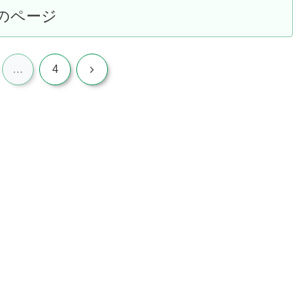
のページ
次
…
4
へ