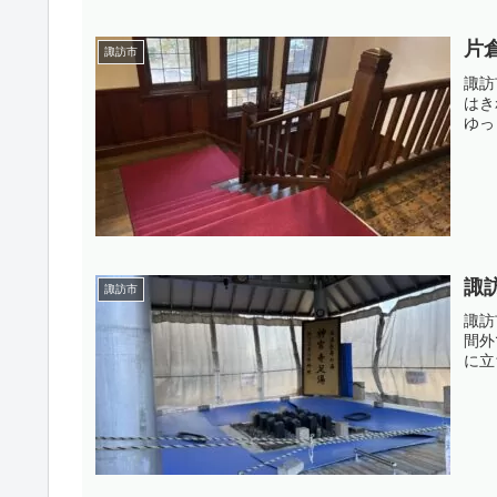
片
諏訪市
諏訪
はき
ゆっ
諏
諏訪市
諏訪
間外
に立