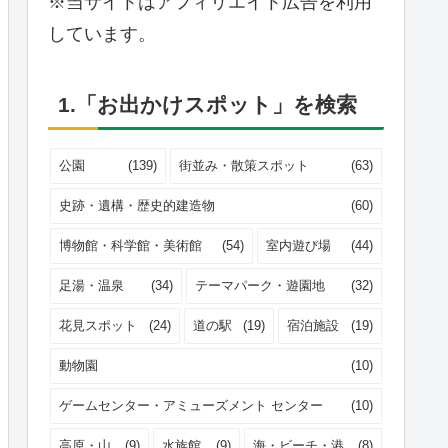
※当サイトはアフィリエイト広告を利用
しています。
1.「お出かけスポット」を検索
公園
(139)
街並み・散策スポット
(63)
史跡・遺構・歴史的建造物
(60)
博物館・科学館・美術館
(54)
室内遊び場
(44)
足湯・温泉
(34)
テーマパーク・遊園地
(32)
花見スポット
(24)
道の駅
(19)
宿泊施設
(19)
動物園
(10)
ゲームセンター・アミューズメント センター
(10)
高原・山
(9)
水族館
(9)
海・ビーチ・港
(8)