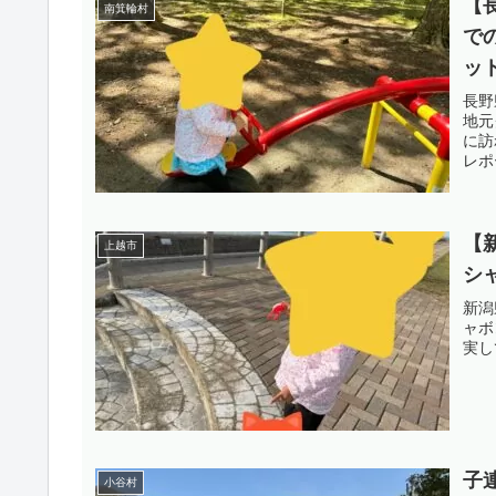
【
南箕輪村
で
ッ
長野
地元
に訪
レポ
【
上越市
シ
新潟
ャボ
実し
子
小谷村