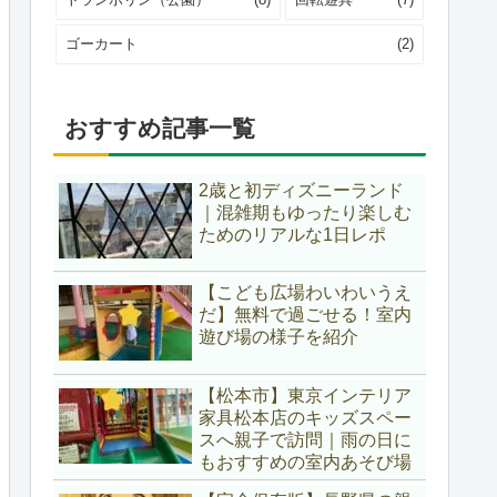
ゴーカート
(2)
おすすめ記事一覧
2歳と初ディズニーランド
｜混雑期もゆったり楽しむ
ためのリアルな1日レポ
【こども広場わいわいうえ
だ】無料で過ごせる！室内
遊び場の様子を紹介
【松本市】東京インテリア
家具松本店のキッズスペー
スへ親子で訪問｜雨の日に
もおすすめの室内あそび場