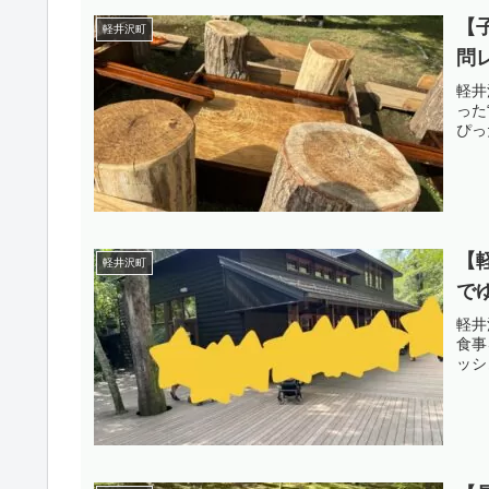
【
軽井沢町
問
軽井
った
ぴっ
【
軽井沢町
で
軽井
食事
ッシ