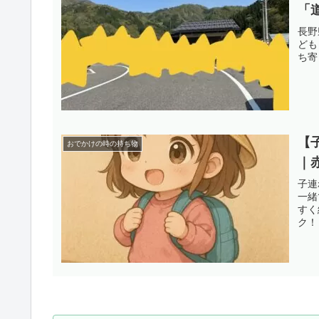
「
長野
ども
ち寄
【
おでかけの時の持ち物
｜
子連
一緒
すく
ク！