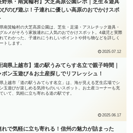
長野県・南箕輪村】大芝高原公園レポ｜芝生＆遊具
のびのび遊ぶ！子連れに優しい高原のおでかけスポ
ト
県南箕輪村の大芝高原公園は、芝生・足湯・アスレチック遊具・
グルメがそろう家族連れに人気のおでかけスポット。4歳児と実際
れてわかった、子連れにうれしいポイントや持ち物などを詳しく
ートします。
2025.07.12
新潟県上越市】道の駅うみてらす名立で親子時間｜
ャボン玉遊び＆お土産探しでリフレッシュ！
県上越市「道の駅うみてらす名立」は、海が見える芝生広場でシ
ン玉遊びが楽しめる気持ちのいいスポット。お土産コーナーも充
ていて、気軽に立ち寄れる道の駅です。
2025.06.17
連れで気軽に立ち寄れる！信州の魅力が詰まった