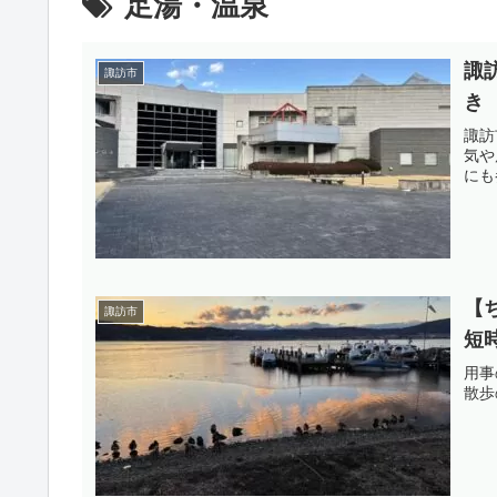
足湯・温泉
諏
諏訪市
き
諏訪
気や
にも
【
諏訪市
短
用事
散歩