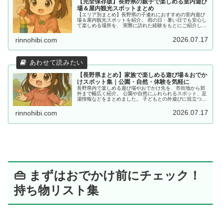
【完全保存版】長野県の親子で楽しめる室内遊び
場＆屋内観光スポットまとめ
【エリア別まとめ】長野県の子連れにおすすめの室内遊び
場＆屋内観光スポットを紹介。 雨の日・暑い日でも安心し
て楽しめる場所を、 実際に訪れた経験をもとにご紹介して
います。
2026.07.17
rinnohibi.com
【長野県まとめ】家族で楽しめる遊び場＆おでか
けスポット集｜公園・自然・体験を気軽に
長野県内で楽しめる遊び場やおでかけ先を、市街地から郊
外まで幅広く紹介。 公園や自然にふれられるスポット、足
湯情報などをまとめました。 子どもとの外遊びに役立つ情
報を探している方におすすめです。
2026.07.17
rinnohibi.com
👜 まずはおでかけ前にチェック！
持ち物リスト集