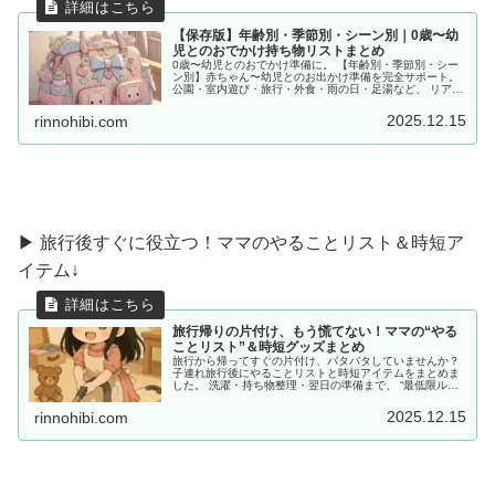
【保存版】年齢別・季節別・シーン別｜0歳〜幼
児とのおでかけ持ち物リストまとめ
0歳〜幼児とのおでかけ準備に。 【年齢別・季節別・シー
ン別】赤ちゃん〜幼児とのお出かけ準備を完全サポート。
公園・室内遊び・旅行・外食・雨の日・足湯など、 リアル
な体験をもとに「あると便利な持ち物」をママ目線でまと
めました。
2025.12.15
rinnohibi.com
▶ 旅行後すぐに役立つ！ママのやることリスト＆時短ア
イテム↓
旅行帰りの片付け、もう慌てない！ママの“やる
ことリスト”＆時短グッズまとめ
旅行から帰ってすぐの片付け、バタバタしていませんか？
子連れ旅行後にやることリストと時短アイテムをまとめま
した。 洗濯・持ち物整理・翌日の準備まで、 “最低限ルー
ティン”で、少しだけラクしませんか？
2025.12.15
rinnohibi.com