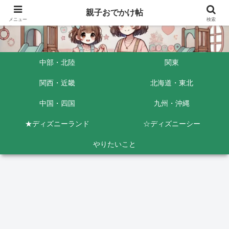
親子おでかけ帖
メニュー
検索
中部・北陸
関東
関西・近畿
北海道・東北
中国・四国
九州・沖縄
★ディズニーランド
☆ディズニーシー
やりたいこと