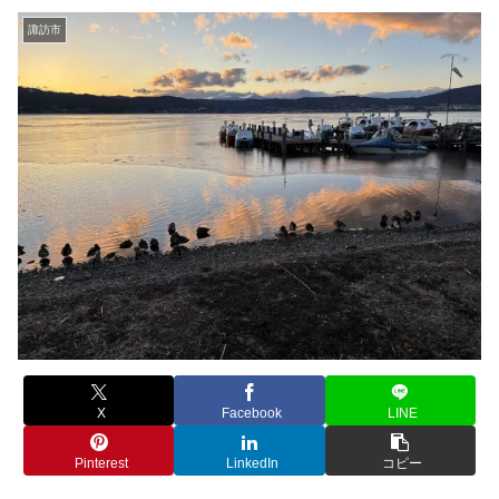
諏訪市
X
Facebook
LINE
Pinterest
LinkedIn
コピー