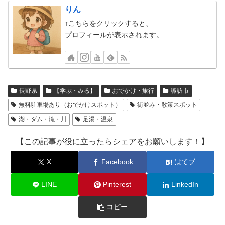
りん
↑こちらをクリックすると、
プロフィールが表示されます。
長野県
【学ぶ・みる】
おでかけ・旅行
諏訪市
無料駐車場あり（おでかけスポット）
街並み・散策スポット
湖・ダム・滝・川
足湯・温泉
【この記事が役に立ったらシェアをお願いします！】
X
Facebook
はてブ
LINE
Pinterest
LinkedIn
コピー