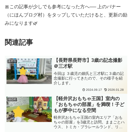
🎀この記事が少しでも参考になった方へ── 上のバナー
（にほんブログ村）をタップしていただけると、更新の励
みになります🌿
関連記事
【長野県長野市】3歳の記念撮影
長野市
＠三才駅
今回は ３歳児の娘氏と三才駅に３歳の記
念撮影に行ってきたので、その様子を紹
介します。
2024.09.17
2026.01.28
【軽井沢おもちゃ王国】室内の
嬬恋村
「おもちゃの部屋」を満喫！子ど
もが夢中になる空間
軽井沢おもちゃ王国の室内エリア「おも
ちゃの部屋」を3歳児と訪問。ままごとハ
ウス、トミカ・プラレールランド、リカ
ちゃんハウスなどの遊び場を写真付きで