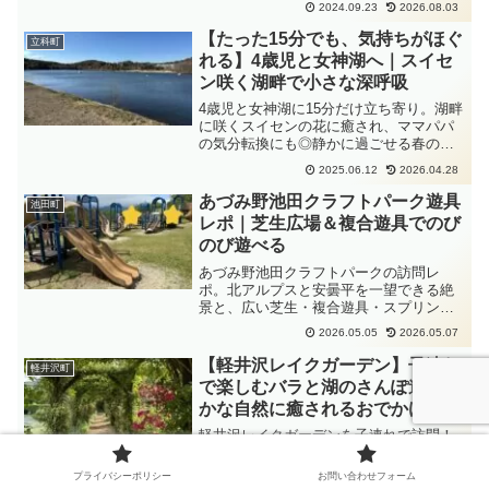
2024.09.23
2026.08.03
紹介。雨の日でも安心の子連れおでかけ
スポットです。
【たった15分でも、気持ちがほぐ
立科町
れる】4歳児と女神湖へ｜スイセ
ン咲く湖畔で小さな深呼吸
4歳児と女神湖に15分だけ立ち寄り。湖畔
に咲くスイセンの花に癒され、ママパパ
の気分転換にも◎静かに過ごせる春のお
でかけスポットをご紹介。
2025.06.12
2026.04.28
あづみ野池田クラフトパーク遊具
池田町
レポ｜芝生広場＆複合遊具でのび
のび遊べる
あづみ野池田クラフトパークの訪問レ
ポ。北アルプスと安曇平を一望できる絶
景と、広い芝生・複合遊具・スプリング
遊具のある公園。子連れでものびのび過
2026.05.05
2026.05.07
ごせる、自然に囲まれたおすすめスポッ
トです。
【軽井沢レイクガーデン】子連れ
軽井沢町
で楽しむバラと湖のさんぽ道｜静
かな自然に癒されるおでかけスポ
ット
軽井沢レイクガーデンを子連れで訪問！
バラと湖に癒されるガーデン散策を親子
で満喫。訪れた日は落ち着いた雰囲気
プライバシーポリシー
お問い合わせフォーム
で、ゆっくり過ごせました。