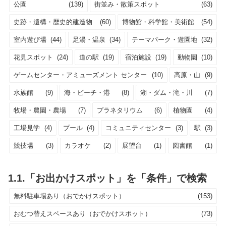
公園
(139)
街並み・散策スポット
(63)
史跡・遺構・歴史的建造物
(60)
博物館・科学館・美術館
(54)
室内遊び場
(44)
足湯・温泉
(34)
テーマパーク・遊園地
(32)
花見スポット
(24)
道の駅
(19)
宿泊施設
(19)
動物園
(10)
ゲームセンター・アミューズメント センター
(10)
高原・山
(9)
水族館
(9)
海・ビーチ・港
(8)
湖・ダム・滝・川
(7)
牧場・農園・農場
(7)
プラネタリウム
(6)
植物園
(4)
工場見学
(4)
プール
(4)
コミュニティセンター
(3)
駅
(3)
競技場
(3)
カラオケ
(2)
展望台
(1)
図書館
(1)
1.1.「お出かけスポット」を「条件」で検索
無料駐車場あり（おでかけスポット）
(153)
おむつ替えスペースあり（おでかけスポット）
(73)