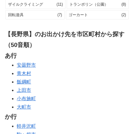
ザイルクライミング
(11)
トランポリン（公園）
(8)
回転遊具
(7)
ゴーカート
(2)
【長野県】のお出かけ先を市区町村から探す
（50音順）
あ行
安曇野市
青木村
飯綱町
上田市
小布施町
大町市
か行
軽井沢町