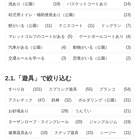
池あり（公園）
(19)
バスケットコートあり
(14)
幼児用トイレ・補助便座あり（公園）
(13)
鯉がいる（公園）
(11)
テニスコート
(11)
ドッグラン
(7)
マレットゴルフのコートがある
(5)
ゲートボールコートあり
(4)
汽車がある（公園）
(4)
動物がいる（公園）
(3)
交通ルールを学べる
(3)
恐竜がいる（公園）
(2)
2.1.「遊具」で絞り込む
すべり台
(101)
スプリング遊具
(55)
ブランコ
(54)
アスレチック
(47)
鉄棒
(32)
ボルダリング（公園）
(31)
お砂場あり
(28)
うんてい
(21)
ターザンロープ・スイングレール
(20)
ジャングルジム
(19)
健康器具あり
(18)
ステップ遊具
(15)
シーソー
(11)