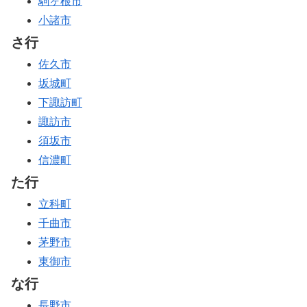
駒ヶ根市
小諸市
さ行
佐久市
坂城町
下諏訪町
諏訪市
須坂市
信濃町
た行
立科町
千曲市
茅野市
東御市
な行
長野市