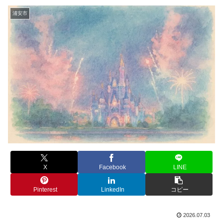
浦安市
X
Facebook
LINE
Pinterest
LinkedIn
コピー
2026.07.03