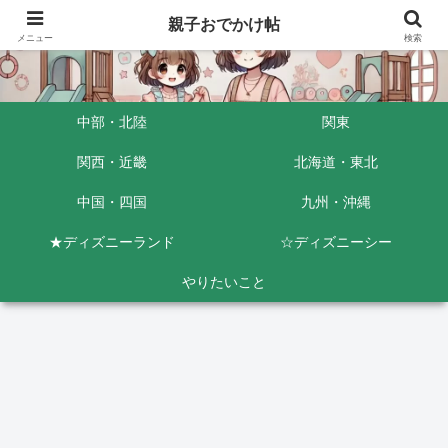
親子おでかけ帖
メニュー
検索
中部・北陸
関東
関西・近畿
北海道・東北
中国・四国
九州・沖縄
★ディズニーランド
☆ディズニーシー
やりたいこと