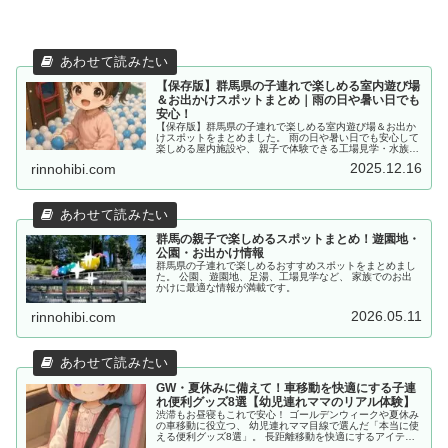
【保存版】群馬県の子連れで楽しめる室内遊び場
＆お出かけスポットまとめ｜雨の日や暑い日でも
安心！
【保存版】群馬県の子連れで楽しめる室内遊び場＆お出か
けスポットをまとめました。 雨の日や暑い日でも安心して
楽しめる屋内施設や、 親子で体験できる工場見学・水族館
など 実際に訪れたおすすめ施設を詳しく紹介。年齢別の持
2025.12.16
rinnohibi.com
ち物リストも掲載中！
群馬の親子で楽しめるスポットまとめ！遊園地・
公園・お出かけ情報
群馬県の子連れで楽しめるおすすめスポットをまとめまし
た。 公園、遊園地、足湯、工場見学など、 家族でのお出
かけに最適な情報が満載です。
2026.05.11
rinnohibi.com
GW・夏休みに備えて！車移動を快適にする子連
れ便利グッズ8選【幼児連れママのリアル体験】
渋滞もお昼寝もこれで安心！ ゴールデンウィークや夏休み
の車移動に役立つ、 幼児連れママ目線で選んだ「本当に使
える便利グッズ8選」。 長距離移動を快適にするアイテム
を厳選しました。