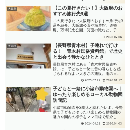
ど、いつか叶えたい旅の楽しみを紹介し
ます。
【この夏行きたい！】大阪府のお
大阪府
すすめ旅行先9選
この夏行きたい大阪府のおすすめ旅行先9
選を紹介。大阪城公園や海遊館、道頓
堀、万博記念公園、箕面の滝など、子連
れや家族旅行にも楽しみやすい観光スポ
2026.07.06
ットをまとめました。
【長野県青木村】子連れで行け
青木村
る！「青木村民俗資料館」で歴史
と出会う静かなひととき
長野県青木村にある「青木村民俗資料
館」は、子どもと一緒に昔の暮らしを感
じられる程よい大きさの施設。雨の日の
おでかけや静かに過ごしたいときにもお
2025.07.22
2026.01.17
すすめ。親子でゆったりと見学した様子
をご紹介します。
子どもと一緒に小諸市動物園へ｜
小諸市
ゆったり楽しめるローカル動物園
訪問記
小諸市動物園を2歳児と訪れたレポ。長野
県で子どもとゆったり楽しめる動物園の
魅力や園内の様子をママ目線で紹介しま
す。
2024.04.21
2026.04.03