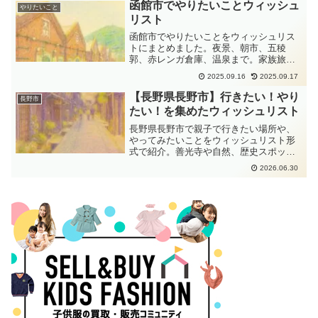
函館市でやりたいことウィッシュ
やりたいこと
リスト
函館市でやりたいことをウィッシュリス
トにまとめました。夜景、朝市、五稜
郭、赤レンガ倉庫、温泉まで。家族旅行
にもぴったりの体験リストです。
2025.09.16
2025.09.17
【長野県長野市】行きたい！やり
長野市
たい！を集めたウィッシュリスト
長野県長野市で親子で行きたい場所や、
やってみたいことをウィッシュリスト形
式で紹介。善光寺や自然、歴史スポッ
ト、公園、グルメ、体験など、子連れの
2026.06.30
おでかけ計画に役立つ内容をまとめまし
た。