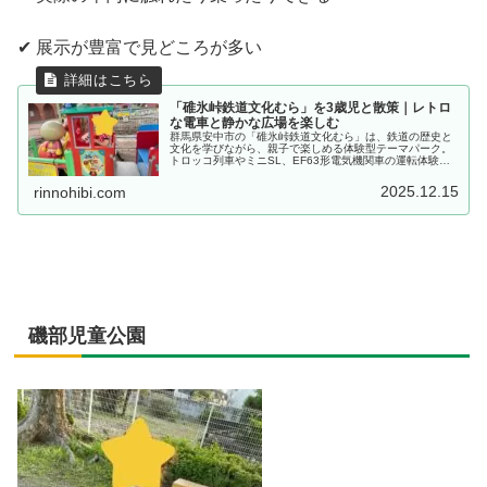
✔ 展示が豊富で見どころが多い
「碓氷峠鉄道文化むら」を3歳児と散策｜レトロ
な電車と静かな広場を楽しむ
群馬県安中市の「碓氷峠鉄道文化むら」は、鉄道の歴史と
文化を学びながら、親子で楽しめる体験型テーマパーク。
トロッコ列車やミニSL、EF63形電気機関車の運転体験な
ど、子どもから大人まで楽しめるコンテンツが満載です。
2025.12.15
rinnohibi.com
磯部児童公園