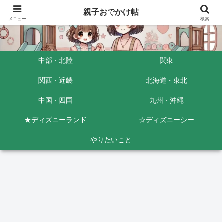
親子おでかけ帖
メニュー
検索
中部・北陸
関東
関西・近畿
北海道・東北
中国・四国
九州・沖縄
★ディズニーランド
☆ディズニーシー
やりたいこと