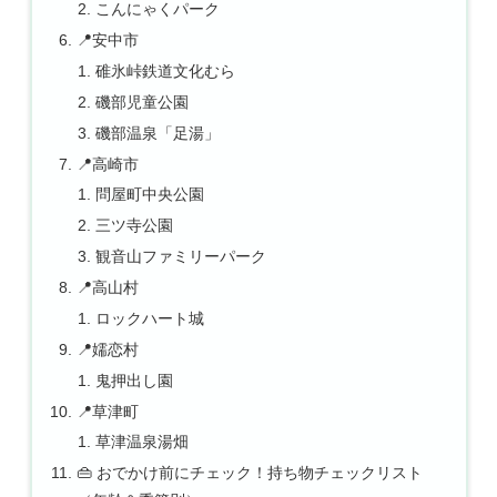
こんにゃくパーク
📍安中市
碓氷峠鉄道文化むら
磯部児童公園
磯部温泉「足湯」
📍高崎市
問屋町中央公園
三ツ寺公園
観音山ファミリーパーク
📍高山村
ロックハート城
📍嬬恋村
鬼押出し園
📍草津町
草津温泉湯畑
👜 おでかけ前にチェック！持ち物チェックリスト