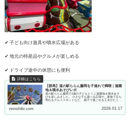
✔ 子ども向け遊具や噴水広場がある
✔ 地元の特産品やグルメが楽しめる
✔ ドライブ途中の休憩にも便利
【群馬】道の駅ららん藤岡を子連れで満喫｜遊園
地＆噴水あそびレポ
道の駅ららん藤岡で3歳の子どもとミニ遊園地＆噴水あそ
びを楽しみました。 小さな子も遊べる広場や、家族で立ち
寄れるグルメスポットなど、 親子で過ごせる工夫がたくさ
んある施設でした。
2026.01.17
rinnohibi.com