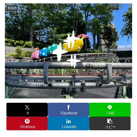
群馬県
X
Facebook
LINE
Pinterest
LinkedIn
コピー