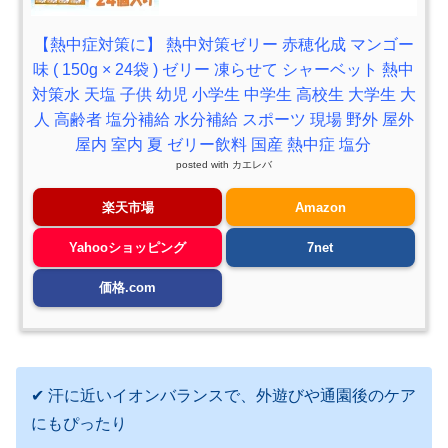
【熱中症対策に】 熱中対策ゼリー 赤穂化成 マンゴー
味 ( 150g × 24袋 ) ゼリー 凍らせて シャーベット 熱中
対策水 天塩 子供 幼児 小学生 中学生 高校生 大学生 大
人 高齢者 塩分補給 水分補給 スポーツ 現場 野外 屋外
屋内 室内 夏 ゼリー飲料 国産 熱中症 塩分
posted with
カエレバ
楽天市場
Amazon
Yahooショッピング
7net
価格.com
✔ 汗に近いイオンバランスで、外遊びや通園後のケア
にもぴったり