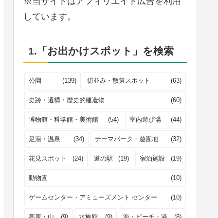
※当サイトはアフィリエイト広告を利用
しています。
1.「お出かけスポット」を検索
公園
(139)
街並み・散策スポット
(63)
史跡・遺構・歴史的建造物
(60)
博物館・科学館・美術館
(54)
室内遊び場
(44)
足湯・温泉
(34)
テーマパーク・遊園地
(32)
花見スポット
(24)
道の駅
(19)
宿泊施設
(19)
動物園
(10)
ゲームセンター・アミューズメント センター
(10)
高原・山
(9)
水族館
(9)
海・ビーチ・港
(8)