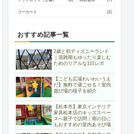
ゴーカート
(2)
おすすめ記事一覧
2歳と初ディズニーランド
｜混雑期もゆったり楽しむ
ためのリアルな1日レポ
【こども広場わいわいうえ
だ】無料で過ごせる！室内
遊び場の様子を紹介
【松本市】東京インテリア
家具松本店のキッズスペー
スへ親子で訪問｜雨の日に
もおすすめの室内あそび場