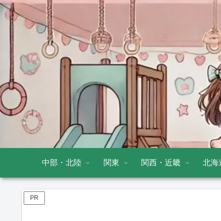
中部・北陸
関東
関西・近畿
北海
PR