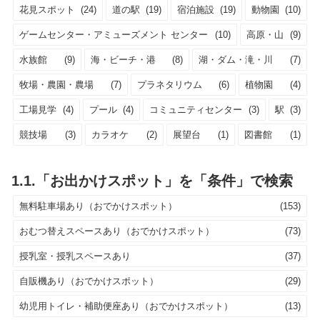
花見スポット
(24)
道の駅
(19)
宿泊施設
(19)
動物園
(10)
ゲームセンター・アミューズメント センター
(10)
高原・山
(9)
水族館
(9)
海・ビーチ・港
(8)
湖・ダム・滝・川
(7)
牧場・農園・農場
(7)
プラネタリウム
(6)
植物園
(4)
工場見学
(4)
プール
(4)
コミュニティセンター
(3)
駅
(3)
競技場
(3)
カラオケ
(2)
展望台
(1)
図書館
(1)
1.1.「お出かけスポット」を「条件」で検索
無料駐車場あり（おでかけスポット）
(153)
おむつ替えスペースあり（おでかけスポット）
(73)
授乳室・授乳スペースあり
(37)
自販機あり（おでかけスポット）
(29)
幼児用トイレ・補助便座あり（おでかけスポット）
(13)