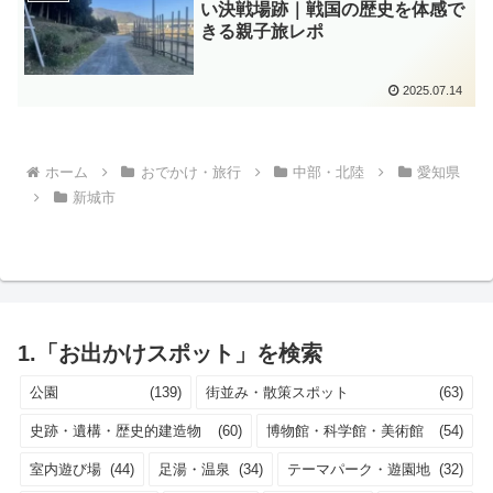
い決戦場跡｜戦国の歴史を体感で
きる親子旅レポ
2025.07.14
ホーム
おでかけ・旅行
中部・北陸
愛知県
新城市
1.「お出かけスポット」を検索
公園
(139)
街並み・散策スポット
(63)
史跡・遺構・歴史的建造物
(60)
博物館・科学館・美術館
(54)
室内遊び場
(44)
足湯・温泉
(34)
テーマパーク・遊園地
(32)