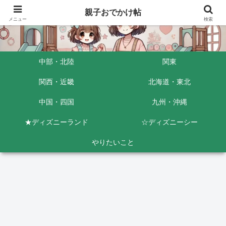
親子おでかけ帖
メニュー
検索
中部・北陸
関東
関西・近畿
北海道・東北
中国・四国
九州・沖縄
★ディズニーランド
☆ディズニーシー
やりたいこと