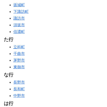
坂城町
下諏訪町
諏訪市
須坂市
信濃町
た行
立科町
千曲市
茅野市
東御市
な行
長野市
長和町
中野市
は行