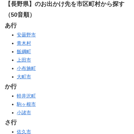
【長野県】のお出かけ先を市区町村から探す
（50音順）
あ行
安曇野市
青木村
飯綱町
上田市
小布施町
大町市
か行
軽井沢町
駒ヶ根市
小諸市
さ行
佐久市