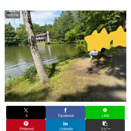
軽井沢町
X
Facebook
LINE
Pinterest
LinkedIn
コピー