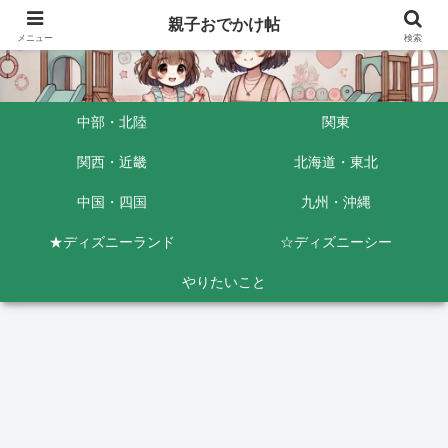
親子おでかけ帖
メニュー
検索
中部・北陸
関東
関西・近畿
北海道・東北
中国・四国
九州・沖縄
★ディズニーランド
☆ディズニーシー
やりたいこと