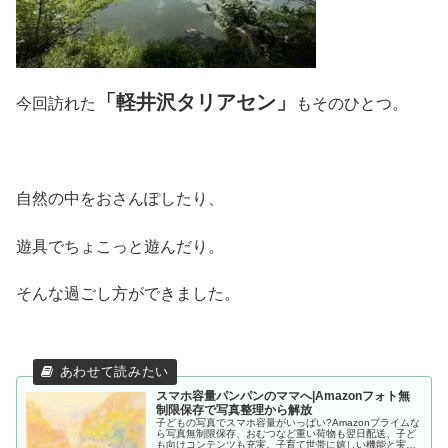
「軽井沢タリアセン」
今回訪れた
もそのひとつ。
自然の中をおさんぽしたり、
遊具でちょこっと遊んだり。
そんな過ごし方ができました。
スマホ容量パンパンのママへ|Amazonフォト無
制限保存で写真整理から解放
子どもの写真でスマホ容量がいっぱい?Amazonプライムな
ら写真無制限保存、おむつなど重い荷物も翌日配送、子ど
も向けコンテンツも充実。子育て世帯に嬉しい機能と実際