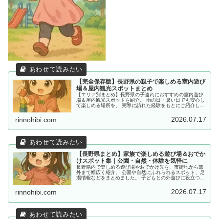
【完全保存版】長野県の親子で楽しめる室内遊び
場＆屋内観光スポットまとめ
【エリア別まとめ】長野県の子連れにおすすめの室内遊び
場＆屋内観光スポットを紹介。 雨の日・暑い日でも安心し
て楽しめる場所を、 実際に訪れた経験をもとにご紹介して
います。
2026.07.17
rinnohibi.com
【長野県まとめ】家族で楽しめる遊び場＆おでか
けスポット集｜公園・自然・体験を気軽に
長野県内で楽しめる遊び場やおでかけ先を、市街地から郊
外まで幅広く紹介。 公園や自然にふれられるスポット、足
湯情報などをまとめました。 子どもとの外遊びに役立つ情
報を探している方におすすめです。
2026.07.17
rinnohibi.com