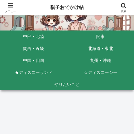
親子おでかけ帖
メニュー
検索
中部・北陸
関東
関西・近畿
北海道・東北
中国・四国
九州・沖縄
★ディズニーランド
☆ディズニーシー
やりたいこと