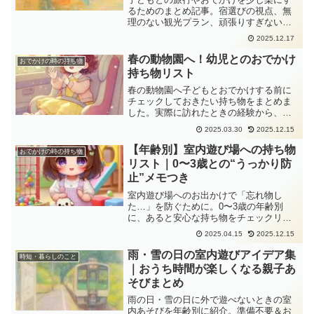
るためのまとめ記事。宿選びの視点、無
理のない観光プラン、頑張りすぎない考
え方を紹介します。
2025.12.17
春の動物園へ！幼児とのおでかけ
おでかけの時の持ち物
持ち物リスト
春の動物園へ子どもとおでかけする前に
チェックしておきたい持ち物をまとめま
した。実際に訪れたときの経験から、あ
ると安心なアイテムを紹介しています。
2025.03.30
2025.12.15
【年齢別】室内遊び場への持ち物
おでかけの時の持ち物
リスト｜0〜3歳との“うっかり防
止”メモつき
室内遊び場へのお出かけで「忘れ物し
た…」を防ぐために。0〜3歳の年齢別
に、あると安心な持ち物をチェックリス
ト形式で紹介。季節ごとのポイントやお
2025.04.15
2025.12.15
すすめな持ち物の紹介もあわせました。
雨・雪の日の室内遊びアイデア集
時短・暮らしのこと
｜おうち時間が楽しくなる親子あ
そびまとめ
雨の日・雪の日に外で遊べないときの室
内あそびを年齢別に紹介。準備不要＆お