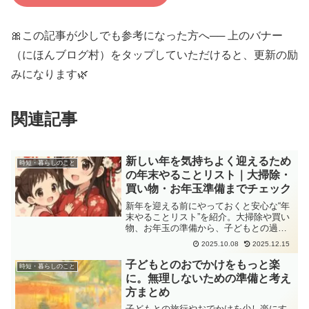
🎀この記事が少しでも参考になった方へ── 上のバナー
（にほんブログ村）をタップしていただけると、更新の励
みになります🌿
関連記事
新しい年を気持ちよく迎えるため
時短・暮らしのこと
の年末やることリスト｜大掃除・
買い物・お年玉準備までチェック
新年を迎える前にやっておくと安心な“年
末やることリスト”を紹介。大掃除や買い
物、お年玉の準備から、子どもとの過ご
し方まで無理なくできるチェックポイン
2025.10.08
2025.12.15
トをまとめました。
子どもとのおでかけをもっと楽
時短・暮らしのこと
に。無理しないための準備と考え
方まとめ
子どもとの旅行やおでかけを少し楽にす