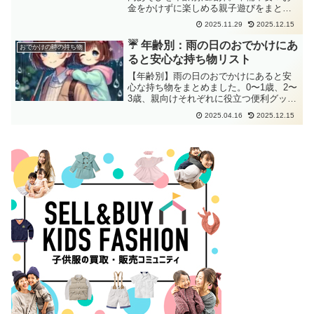
金をかけずに楽しめる親子遊びをまとめ
ました。
2025.11.29
2025.12.15
☔ 年齢別：雨の日のおでかけにあ
おでかけの時の持ち物
ると安心な持ち物リスト
【年齢別】雨の日のおでかけにあると安
心な持ち物をまとめました。0〜1歳、2〜
3歳、親向けそれぞれに役立つ便利グッズ
を紹介。子連れでも快適に過ごせるコツ
2025.04.16
2025.12.15
もチェック！