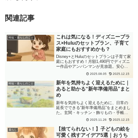
関連記事
これは気になる！ディズニープラ
時短・暮らしのこと
ス×Huluのセットプラン、子育て
家庭にもおすすめかも？
Disney+とHuluのセットプランは子育て家
庭にもおすすめ！月額1,490円でディズニ
ー作品やアンパンマンが見放題。安心の
動画時間をつくるなら今。
2025.08.05
2025.12.15
新年を気持ちよく迎えるために｜
時短・暮らしのこと
あると助かる“新年準備用品”まと
め
新年を気持ちよく迎えるために、日常の
延長でできる“新年準備用品”をまとめまし
た。玄関・キッチン・飾りもの・手帳・
防寒・食品ストックまで、家族の暮らし
2025.11.26
2025.12.15
に合わせて無理なく整えられるアイテム
を紹介します。
【捨てられない！】子どもの絵を
暮らし
可愛く残すアイデア5選｜おうち