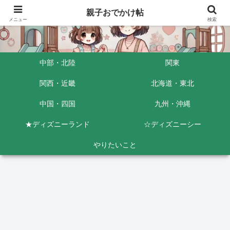
親子おでかけ帖
メニュー
検索
中部・北陸
関東
関西・近畿
北海道・東北
中国・四国
九州・沖縄
★ディズニーランド
☆ディズニーシー
やりたいこと