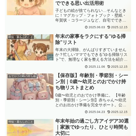
でできる思い出活用術
子どもの絵が捨てられない…そんなとき
に！マグカップ・フォトブック・壁紙・
年賀状・コラージュなど、自宅でできる5
つの活用法をご紹介。楽しみながら思い
2025.06.03
2025.12.15
出を残せます。
年末の家事をラクにする“ゆる掃
時短・暮らしのこと
除”リスト
年末の大掃除、がんばりすぎていません
か？忙しいママでもできる“ゆる掃除リス
ト”で、無理なく家を整える方法を紹介。
少しずつ進めて気持ちよく新年を迎えま
2025.11.06
2025.12.15
しょう。
【保存版】年齢別・季節別・シー
おでかけの時の持ち物
ン別｜0歳〜幼児とのおでかけ持
ち物リストまとめ
0歳〜幼児とのおでかけ準備に。 【年齢
別・季節別・シーン別】赤ちゃん〜幼児
とのお出かけ準備を完全サポート。公
園・室内遊び・旅行・外食・雨の日・足
2025.04.23
2025.12.15
湯など、リアルな体験をもとに「あると
便利な持ち物」をママ目線でまとめまし
年末年始の過ごし方アイデア30選
時短・暮らしのこと
た。
｜家族でゆったり、ひとり時間も
大切に