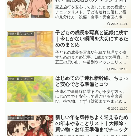
家族旅行を安心して楽しむための宿選び
チェックリスト。子ども連れに優しい宿
の見分け方、設備・食事・安全面のポイ
ントを長野・周辺地域の体験を交えて紹
2025.11.04
介。
子どもの成長を写真と記録に残す
時短・暮らしのこと
｜今しかない瞬間を大切にするた
めのまとめ
子どもの成長を写真や記録で無理なく残
すためのまとめ記事。1歳までの写真、七
五三の思い出、年齢別ウィッシュリス
ト、スマホ容量に悩むママ向けのAmazon
2025.12.15
フォト活用法も紹介します。
はじめての子連れ新幹線、ちょっ
時短・暮らしのこと
と安心できる準備とコツ
子連れで新幹線に乗るのが不安な方へ。
はじめてでも安心して過ごせる座席選
び、持ち物、ぐずり対策までをまとめま
した。
2025.12.09
新しい年を気持ちよく迎えるため
時短・暮らしのこと
の年末やることリスト｜大掃除・
買い物・お年玉準備までチェック