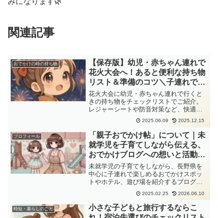
みになります🌿
関連記事
【保存版】幼児・赤ちゃん連れで
おでかけの時の持ち物
花火大会へ！あると便利な持ち物
リスト＆準備のコツ＼子連れでも
花火を楽しみたいママ・パパへ
花火大会に幼児・赤ちゃん連れで行くと
／“これだけは持っていきた
きの持ち物をチェックリストでご紹介。
レジャーシートや防音対策など、快適に
い！”をまとめたチェックリスト
過ごす工夫もまとめています。あると安
付き◎
2025.06.09
2025.12.15
心な便利グッズも紹介！
「親子おでかけ帖」について｜未
プロフィール
就学児を子育てしながら伝える、
おでかけブログへの想いと活動内
容
未就学児の子育てをしながら、長野県を
中心に子連れで楽しめるおでかけスポッ
トやホテル、遊び場を紹介するブログ
「親子おでかけ帖」。実際に訪れた体験
2025.02.25
2026.06.10
をもとに、親子で安心して楽しめる場所
や旅のヒントを発信しています。
小さな子どもと旅行するならこ
時短・暮らしのこと
れ！宿泊先選びのチェックリスト