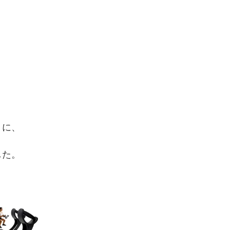
うに、
した。