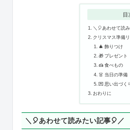
目
＼🎈あわせて読み
クリスマス準備
🎄 飾りつけ
🎁 プレゼント
🍰 食べもの
👗 当日の準備
💌 思い出づく
おわりに
＼🎈あわせて読みたい記事🎈／