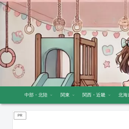
中部・北陸
関東
関西・近畿
北海
PR