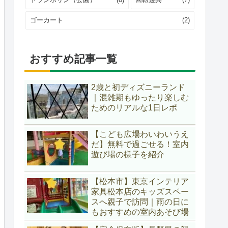
ゴーカート
(2)
おすすめ記事一覧
2歳と初ディズニーランド
｜混雑期もゆったり楽しむ
ためのリアルな1日レポ
【こども広場わいわいうえ
だ】無料で過ごせる！室内
遊び場の様子を紹介
【松本市】東京インテリア
家具松本店のキッズスペー
スへ親子で訪問｜雨の日に
もおすすめの室内あそび場