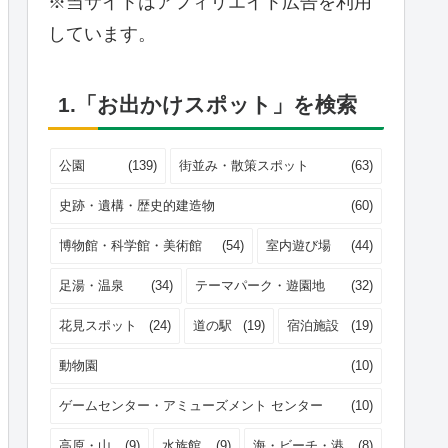
※当サイトはアフィリエイト広告を利用
しています。
1.「お出かけスポット」を検索
公園
(139)
街並み・散策スポット
(63)
史跡・遺構・歴史的建造物
(60)
博物館・科学館・美術館
(54)
室内遊び場
(44)
足湯・温泉
(34)
テーマパーク・遊園地
(32)
花見スポット
(24)
道の駅
(19)
宿泊施設
(19)
動物園
(10)
ゲームセンター・アミューズメント センター
(10)
高原・山
(9)
水族館
(9)
海・ビーチ・港
(8)