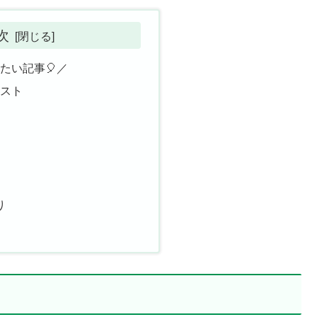
次
たい記事🎈／
リスト
り