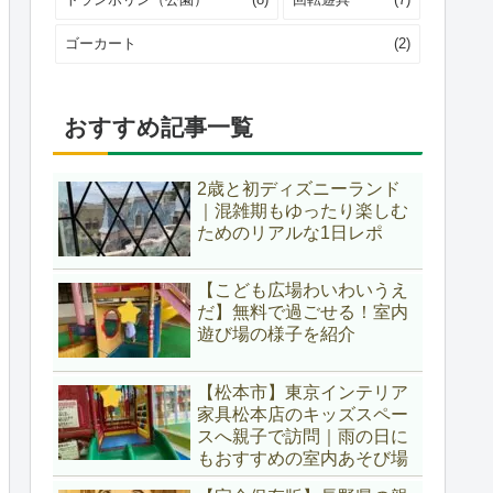
ゴーカート
(2)
おすすめ記事一覧
2歳と初ディズニーランド
｜混雑期もゆったり楽しむ
ためのリアルな1日レポ
【こども広場わいわいうえ
だ】無料で過ごせる！室内
遊び場の様子を紹介
【松本市】東京インテリア
家具松本店のキッズスペー
スへ親子で訪問｜雨の日に
もおすすめの室内あそび場