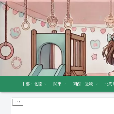
中部・北陸
関東
関西・近畿
北海
PR