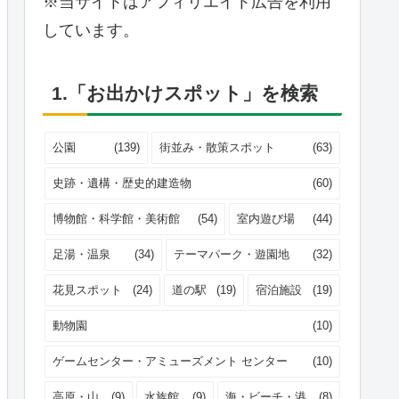
※当サイトはアフィリエイト広告を利用
しています。
1.「お出かけスポット」を検索
公園
(139)
街並み・散策スポット
(63)
史跡・遺構・歴史的建造物
(60)
博物館・科学館・美術館
(54)
室内遊び場
(44)
足湯・温泉
(34)
テーマパーク・遊園地
(32)
花見スポット
(24)
道の駅
(19)
宿泊施設
(19)
動物園
(10)
ゲームセンター・アミューズメント センター
(10)
高原・山
(9)
水族館
(9)
海・ビーチ・港
(8)