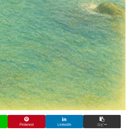
Pinterest
LinkedIn
コピー