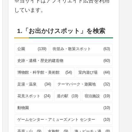
※当サイトはアフィリエイト広告を利用
しています。
1.「お出かけスポット」を検索
公園
(139)
街並み・散策スポット
(63)
史跡・遺構・歴史的建造物
(60)
博物館・科学館・美術館
(54)
室内遊び場
(44)
足湯・温泉
(34)
テーマパーク・遊園地
(32)
花見スポット
(24)
道の駅
(19)
宿泊施設
(19)
動物園
(10)
ゲームセンター・アミューズメント センター
(10)
高原・山
(9)
水族館
(9)
海・ビーチ・港
(8)