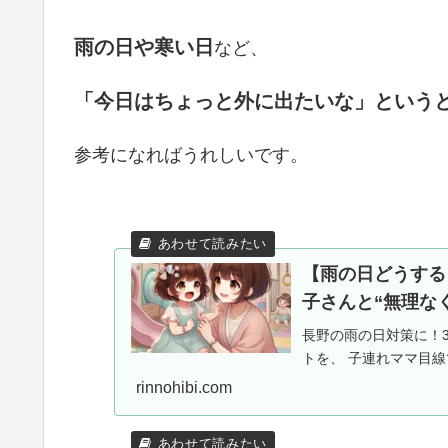
雨の日や寒い日
など、
「今日はちょっと外に出たいな」という
参考になればうれしいです。
【雨の日どうする
子さんと“無理な
長野の雨の日対策に！
トを、 子連れママ目
rinnohibi.com