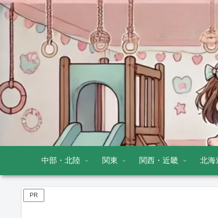
中部・北陸
関東
関西・近畿
北海
PR