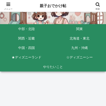
親子おでかけ帖
メニュー
検索
中部・北陸
関東
関西・近畿
北海道・東北
中国・四国
九州・沖縄
★ディズニーランド
☆ディズニーシー
やりたいこと