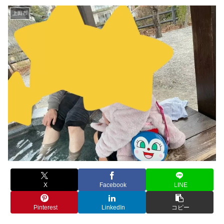
上田市
X
Facebook
LINE
Pinterest
LinkedIn
コピー