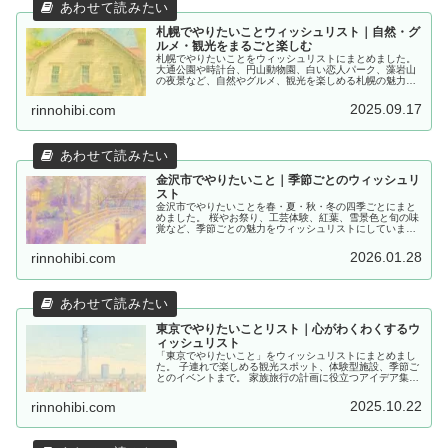
札幌でやりたいことウィッシュリスト｜自然・グ
ルメ・観光をまるごと楽しむ
札幌でやりたいことをウィッシュリストにまとめました。
大通公園や時計台、円山動物園、白い恋人パーク、藻岩山
の夜景など、自然やグルメ、観光を楽しめる札幌の魅力を
紹介します。
2025.09.17
rinnohibi.com
金沢市でやりたいこと｜季節ごとのウィッシュリ
スト
金沢市でやりたいことを春・夏・秋・冬の四季ごとにまと
めました。 桜やお祭り、工芸体験、紅葉、雪景色と旬の味
覚など、季節ごとの魅力をウィッシュリストにしていま
す。
2026.01.28
rinnohibi.com
東京でやりたいことリスト｜心がわくわくするウ
ィッシュリスト
「東京でやりたいこと」をウィッシュリストにまとめまし
た。 子連れで楽しめる観光スポット、体験型施設、季節ご
とのイベントまで。 家族旅行の計画に役立つアイデア集で
す。
2025.10.22
rinnohibi.com