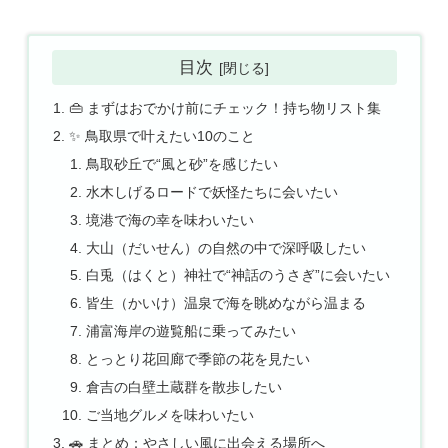
目次
👜 まずはおでかけ前にチェック！持ち物リスト集
✨ 鳥取県で叶えたい10のこと
鳥取砂丘で“風と砂”を感じたい
水木しげるロードで妖怪たちに会いたい
境港で海の幸を味わいたい
大山（だいせん）の自然の中で深呼吸したい
白兎（はくと）神社で“神話のうさぎ”に会いたい
皆生（かいけ）温泉で海を眺めながら温まる
浦富海岸の遊覧船に乗ってみたい
とっとり花回廊で季節の花を見たい
倉吉の白壁土蔵群を散歩したい
ご当地グルメを味わいたい
🚗 まとめ：やさしい風に出会える場所へ