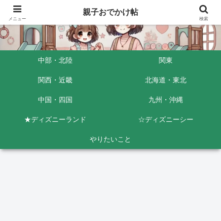
親子おでかけ帖
メニュー
検索
中部・北陸
関東
関西・近畿
北海道・東北
中国・四国
九州・沖縄
★ディズニーランド
☆ディズニーシー
やりたいこと