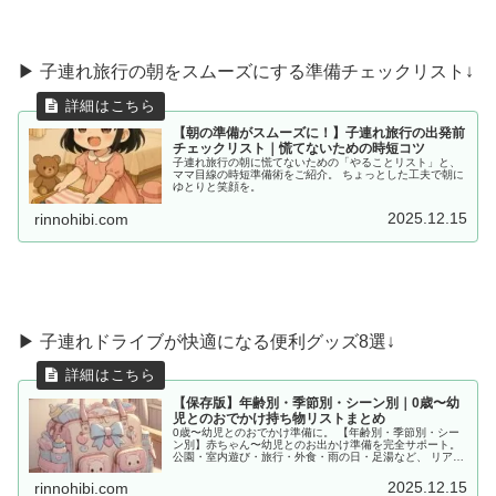
▶ 子連れ旅行の朝をスムーズにする準備チェックリスト↓
【朝の準備がスムーズに！】子連れ旅行の出発前
チェックリスト｜慌てないための時短コツ
子連れ旅行の朝に慌てないための「やることリスト」と、
ママ目線の時短準備術をご紹介。 ちょっとした工夫で朝に
ゆとりと笑顔を。
2025.12.15
rinnohibi.com
▶︎ 子連れドライブが快適になる便利グッズ8選↓
【保存版】年齢別・季節別・シーン別｜0歳〜幼
児とのおでかけ持ち物リストまとめ
0歳〜幼児とのおでかけ準備に。 【年齢別・季節別・シー
ン別】赤ちゃん〜幼児とのお出かけ準備を完全サポート。
公園・室内遊び・旅行・外食・雨の日・足湯など、 リアル
な体験をもとに「あると便利な持ち物」をママ目線でまと
めました。
2025.12.15
rinnohibi.com